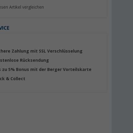
esen Artikel vergleichen
VICE
%
%
chere Zahlung mit SSL Verschlüsselung
stenlose Rücksendung
s zu 5% Bonus mit der Berger Vorteilskarte
ick & Collect
le USB-C
Power Steckdose 12-24V mit
12-24 V Sicherheits
mit
Montageplatte
Universalstecker 1
für
(39)
(27)
nräume
9,
€
6,
€
99
99
UVP 13,99 €
UVP 8,50 €