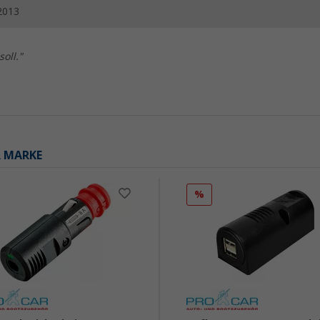
2013
soll."
R MARKE
%