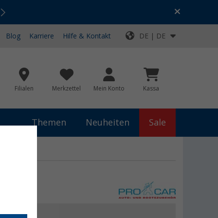
Urlaubs-SALE:
Top-Deals für dein Abenteuer!
Blog
Karriere
Hilfe & Kontakt
DE | DE
Filialen
Merkzettel
Mein Konto
Kassa
Themen
Neuheiten
Sale