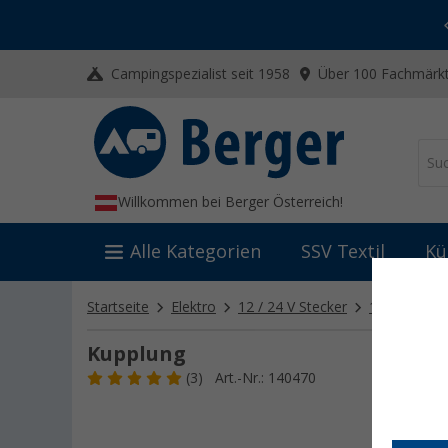
-20% auf Kleidung und Schuhe
Mit dem Aktionscode
20SSV
Campingspezialist seit 1958
Über 100 Fachmärkt
Willkommen bei Berger Österreich!
Alle Kategorien
SSV Textil
Kü
Startseite
Elektro
12 / 24 V Stecker
12 / 24 V A
Kupplung
(3)
Art.-Nr.: 140470