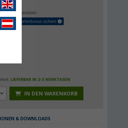
€
. MwSt.,
zzgl. Versandkosten
5% Vorteilskartenbonus sichern
rkeit:
LIEFERBAR IN 2-3 WERKTAGEN
IN DEN WARENKORB
IONEN & DOWNLOADS