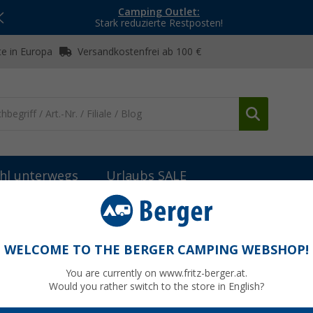
Camping Outlet:
Stark reduzierte Restposten!
e in Europa
Versandkostenfrei ab 100 €
hl unterwegs
Urlaubs SALE
dapter & Kupplung
Kupplung 12-24 Volt
WELCOME TO THE BERGER CAMPING WEBSHOP!
You are currently on www.fritz-berger.at.
Would you rather switch to the store in English?