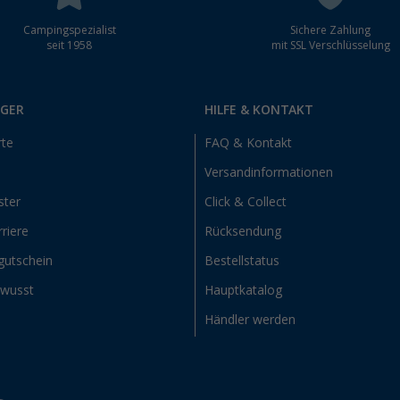
Campingspezialist
Sichere Zahlung
seit 1958
mit SSL Verschlüsselung
RGER
HILFE & KONTAKT
rte
FAQ & Kontakt
Versandinformationen
ster
Click & Collect
riere
Rücksendung
gutschein
Bestellstatus
ewusst
Hauptkatalog
Händler werden