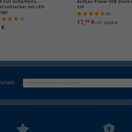
4 Volt Sicherheits-
Aufbau-Power USB Steck
ersalstecker mit LED-
12V
eige
(8)
(9)
17,
€
99
UVP
24,99 €
€
schein