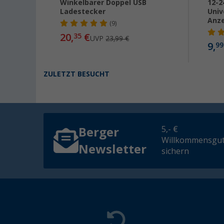
g 12-
Winkelbarer Doppel USB
12-2
Ladestecker
Univ
Anz
(9)
20,
€
35
UVP
23,99 €
9,
99
ZULETZT BESUCHT
5,- €
Berger
Willkommensgut
Newsletter
sichern