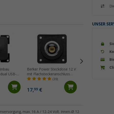
Di
UNSER SER
Si
Ko
Bi
Cl
Einbau
Berker Power Steckdose 12 V
HABA C-line Doub
 dual USB-A
mit Flachsteckeranschluss
Ladeeinheit 45 W 
Volt
anthrazit
Anschlussklemme 
(39)
(1)
Fahrzeuge / Inne
29,
€
95
17,
€
99
UVP 30,95 €
romversorgung, max. 16 A / 12-24 Volt. Innen-Ø 12