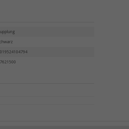
upplung
chwarz
019524104794
7621500