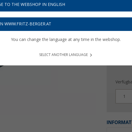
5,
99
E TO THE WEBSHOP IN ENGLISH
Preise inkl
Bis zu 
ON WWW.FRITZ-BERGER.AT
You can change the language at any time in the webshop.
SELECT ANOTHER LANGUAGE
Verfügba
1
INFORMAT