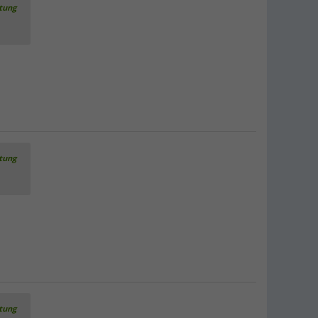
rtung
rtung
rtung