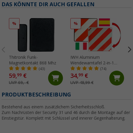
DAS KÖNNTE DIR AUCH GEFALLEN
%
%
Thitronik Funk-
IWH Aluminium
Magnetkontakt 868 Mhz
Wendewarntafel 2-in-1
Italien / Spanien 50 x 50 cm
(43)
(74)
59,
€
34,
€
99
99
UVP 69,- €
UVP 48,99 €
PRODUKTBESCHREIBUNG
Bestehend aus einem zusätzlichem Sicherheitsschloß.
Zum Nachrüsten der Security 31 und 46 durch die Montage auf der
Einstiegstür. Komplett mit Schlüssel und innerer Gegenhalterung.