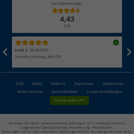
Berger Bewusst
Eure Bewertungen
Bestellstatus
Über uns
4,43
Hauptkatalog
Gut
Händler werden
Frank S.
06.08.2026
Rai
Schnelle Lieferung, alles OK
Gut
AGB
BattG
ElektroG
Impressum
Datenschutz
Widerrufsrecht
Barrierefreiheit
Cookie-Einstellungen
Vertrag widerrufen
Alle Preise inkl. MwSt., versandkostenfreie Lieferung ab 100 € innerhalb Österreich,
ausgenommen Sperrgutzuschlag. Ansonsten zzgl. Versandkosten.
Änderungen und Irrtümer vorbehalten. Abbildungen ähnlich. Nur solange der Vorrat reicht.