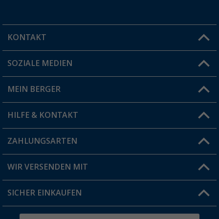
KONTAKT
SOZIALE MEDIEN
Du hast eine Frage?
MEIN BERGER
Filiale finden
HILFE & KONTAKT
Vorteilskarte
Blog
ZAHLUNGSARTEN
FAQ & Kontakt
Produkttester
Versandinformationen
WIR VERSENDEN MIT
Jobs & Karriere
Click & Collect
SICHER EINKAUFEN
Geschenkgutschein
Rücksendung