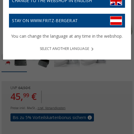
CHANGE TO THE WEBSHOP IN ENGLISH
STAY ON WWW.FRITZ-BERGER.AT
You can change the language at any time in the webshop.
SELECT ANOTHER LANGUAGE
UVP
64,50 €
45,
€
99
Preise inkl. MwSt.,
zzgl. Versandkosten
Bis zu 5% Vorteilskartenbonus sichern