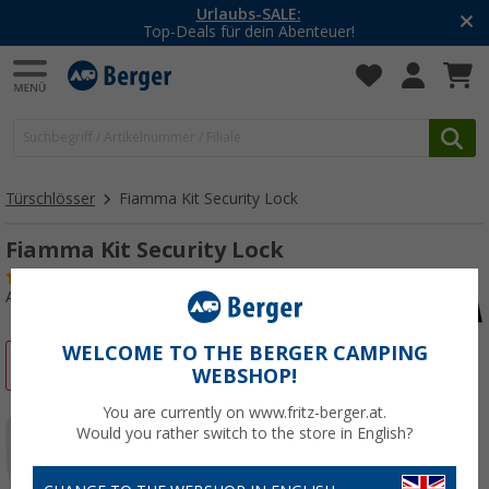
Urlaubs-SALE:
Top-Deals für dein Abenteuer!
Türschlösser
Fiamma Kit Security Lock
Fiamma Kit Security Lock
(7)
Art.-Nr.: 102820
WELCOME TO THE BERGER CAMPING
%
WEBSHOP!
You are currently on www.fritz-berger.at.
Would you rather switch to the store in English?