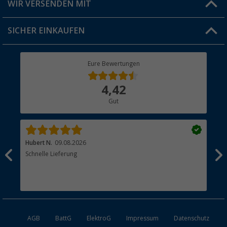
Versandinformationen
WIR VERSENDEN MIT
Jobs & Karriere
Click & Collect
SICHER EINKAUFEN
Geschenkgutschein
Rücksendung
Berger Bewusst
Eure Bewertungen
Bestellstatus
Über uns
4,42
Hauptkatalog
Gut
Händler werden
Hubert N.
09.08.2026
Kai 
Schnelle Lieferung
Seh
AGB
BattG
ElektroG
Impressum
Datenschutz