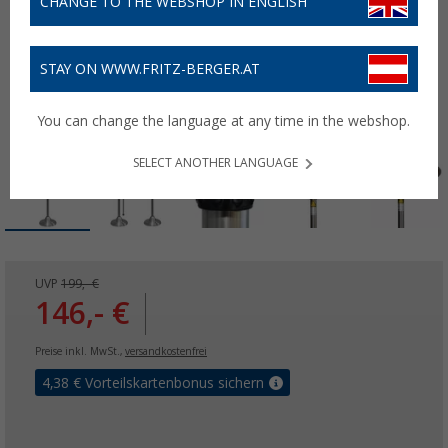
CHANGE TO THE WEBSHOP IN ENGLISH
STAY ON WWW.FRITZ-BERGER.AT
You can change the language at any time in the webshop.
SELECT ANOTHER LANGUAGE
UVP
199,- €
146,- €
Preise inkl. MwSt.,
versandkostenfrei
4,38
€ Vorteilskartenbonus sichern