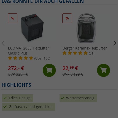
DAS KÖNNTE DIR AUCH GEFALLEN
%
%
ECOMAT2000 Heizlüfter
Berger Keramik-Heizlüfter
Classic Plus
(51)
(Über 100)
272,- €
22,
€
99
UVP 325,- €
UVP 34,99 €
HIGHLIGHTS
Edles Design
Wetterbeständig
Geräusch-/ und geruchlos