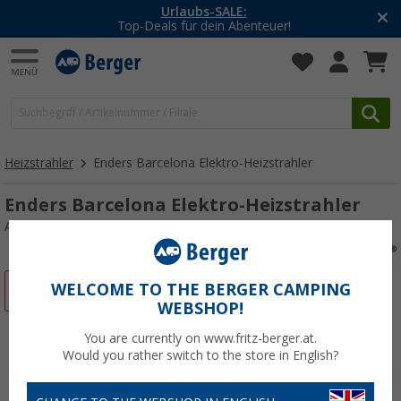
-20% auf Kleidung und Schuhe
Mit dem Aktionscode
20SSV
Heizstrahler
Enders Barcelona Elektro-Heizstrahler
Enders Barcelona Elektro-Heizstrahler
Art.-Nr.: 443550
WELCOME TO THE BERGER CAMPING
%
WEBSHOP!
You are currently on www.fritz-berger.at.
Would you rather switch to the store in English?