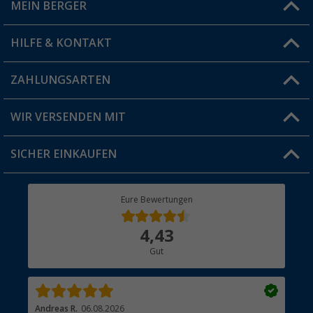
MEIN BERGER
Filiale finden
HILFE & KONTAKT
Vorteilskarte
Blog
ZAHLUNGSARTEN
FAQ & Kontakt
Produkttester
Versandinformationen
WIR VERSENDEN MIT
Jobs & Karriere
Click & Collect
SICHER EINKAUFEN
Geschenkgutschein
Rücksendung
Berger Bewusst
Eure Bewertungen
Bestellstatus
Über uns
4,43
Hauptkatalog
Gut
Händler werden
Andreas R.
06.08.2026
Dir