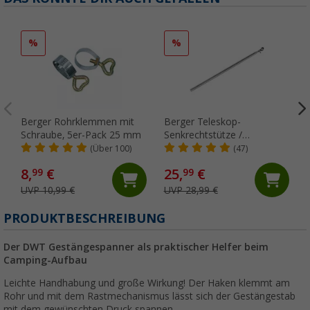
%
%
Berger Rohrklemmen mit
Berger Teleskop-
Schraube, 5er-Pack 25 mm
Senkrechtstütze /
Orkanstütze mit Bügelfuß,
(Über 100)
(47)
Stahl
8,
€
25,
€
99
99
UVP 10,99 €
UVP 28,99 €
PRODUKTBESCHREIBUNG
Der DWT Gestängespanner als praktischer Helfer beim
Camping-Aufbau
Leichte Handhabung und große Wirkung! Der Haken klemmt am
Rohr und mit dem Rastmechanismus lässt sich der Gestängestab
mit dem gewünschten Druck spannen.