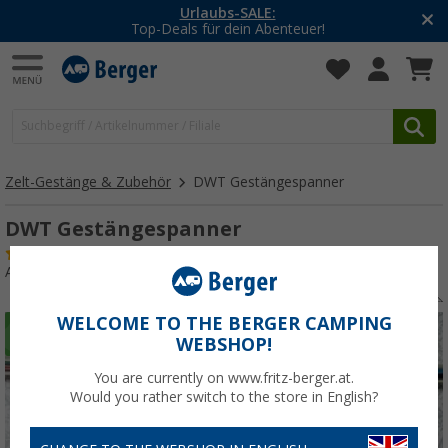
Urlaubs-SALE:
Top-Deals für dein Abenteuer!
Zelt-Gestänge & Zubehör
DWT Gestängespanner
DWT Gestängespanner
(37)
Art.-Nr.: 260130
WELCOME TO THE BERGER CAMPING
WEBSHOP!
You are currently on www.fritz-berger.at.
Would you rather switch to the store in English?