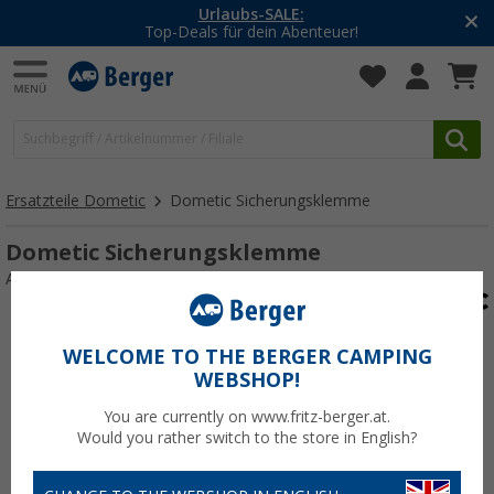
Urlaubs-SALE:
Top-Deals für dein Abenteuer!
Ersatzteile Dometic
Dometic Sicherungsklemme
Dometic Sicherungsklemme
Art.-Nr.: Sicherungsklemme116903
WELCOME TO THE BERGER CAMPING
WEBSHOP!
You are currently on www.fritz-berger.at.
Would you rather switch to the store in English?