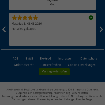
Gut
Händler werden
Matthias S.
08.08.2026
Kat
Hat alles geklappt
Sch
Bez
AGB
BattG
ElektroG
Impressum
Datenschutz
Widerrufsrecht
Barrierefreiheit
Cookie-Einstellungen
Vertrag widerrufen
Alle Preise inkl. MwSt., versandkostenfreie Lieferung ab 100 € innerhalb Österreich,
ausgenommen Sperrgutzuschlag. Ansonsten zzgl. Versandkosten.
Änderungen und Irrtümer vorbehalten. Abbildungen ähnlich. Nur solange der Vorrat reicht.
Die durchgestrichenen Preise entsprechen dem bisherigen Preis bei Berger.