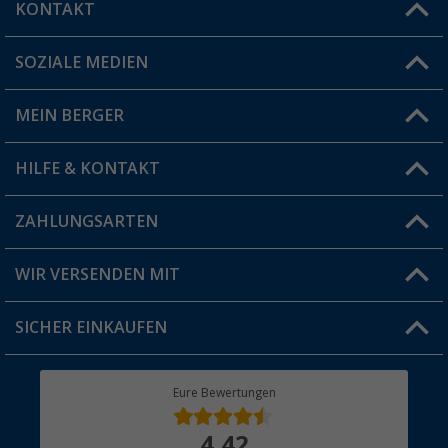
KONTAKT
SOZIALE MEDIEN
Du hast eine Frage?
MEIN BERGER
Filiale finden
HILFE & KONTAKT
Vorteilskarte
Blog
ZAHLUNGSARTEN
FAQ & Kontakt
Produkttester
Versandinformationen
WIR VERSENDEN MIT
Jobs & Karriere
Click & Collect
SICHER EINKAUFEN
Geschenkgutschein
Rücksendung
Berger Bewusst
Eure Bewertungen
Bestellstatus
Über uns
4,42
Hauptkatalog