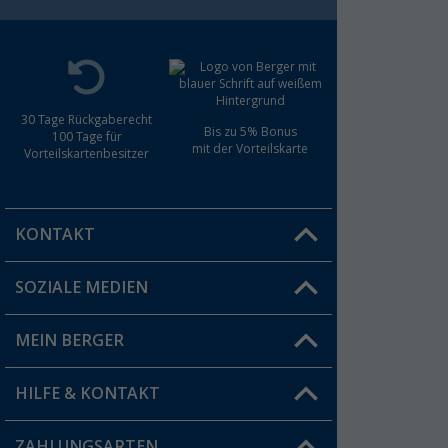
30 Tage Rückgaberecht
Bis zu 5% Bonus
100 Tage für
mit der Vorteilskarte
Vorteilskartenbesitzer
KONTAKT
SOZIALE MEDIEN
Du hast eine Frage?
MEIN BERGER
Filiale finden
HILFE & KONTAKT
Vorteilskarte
Blog
ZAHLUNGSARTEN