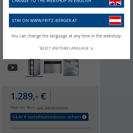
CHANGE TO THE WEBSHOP IN ENGLISH
STAY ON WWW.FRITZ-BERGER.AT
You can change the language at any time in the webshop.
SELECT ANOTHER LANGUAGE
1.289,- €
Preise inkl. MwSt.,
zzgl. Sperrgutversand
64,45
€ Vorteilskartenbonus sichern