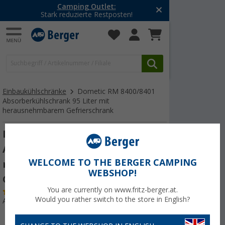
Camping Outlet:
Stark reduzierte Restposten!
Einbaukühlschränke
Dometic RM 8400/8401
Absorberkühlschrank 95 Liter mit
herausnehmbarem Gefrierschrank
Dometic RM 8400
Absorberkühlschrank 95 Liter
WELCOME TO THE BERGER CAMPING
mit herausnehmbarem
WEBSHOP!
Gefrierschrank
You are currently on www.fritz-berger.at.
(2)
Would you rather switch to the store in English?
Art.-Nr.: 100150