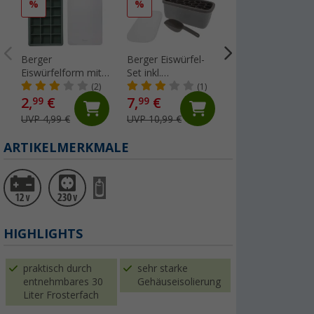
%
%
%
Berger
Berger Eiswürfel-
Purvario by Dörr
Eiswürfelform mit
Set inkl.
Stauleiste für
Deckel grün
Eiswürfelform,
Kühlschränke 8er
(2)
(1)
(51
Deckel, Box und
Set anthrazit /
2,
€
7,
€
10,
€
99
99
95
Eisschaufel grau
hellgrau
UVP 4,99 €
UVP 10,99 €
UVP 12,50 €
ARTIKELMERKMALE
HIGHLIGHTS
praktisch durch
sehr starke
entnehmbares 30
Gehäuseisolierung
Liter Frosterfach