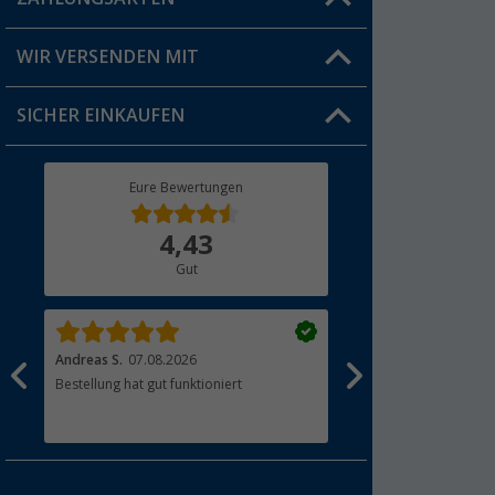
FAQ & Kontakt
Produkttester
Versandinformationen
WIR VERSENDEN MIT
Jobs & Karriere
Click & Collect
SICHER EINKAUFEN
Geschenkgutschein
Rücksendung
Berger Bewusst
Eure Bewertungen
Bestellstatus
Über uns
4,43
Hauptkatalog
Gut
Händler werden
Andreas S.
07.08.2026
Pasat D.
07.08.2026
Bestellung hat gut funktioniert
Alles okay danke
en.