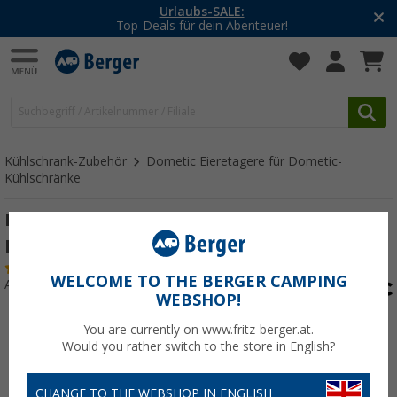
Urlaubs-SALE:
Top-Deals für dein Abenteuer!
Kühlschrank-Zubehör
Dometic Eieretagere für Dometic-
Kühlschränke
Dometic Eieretagere für Dometic-
Kühlschränke
(13)
WELCOME TO THE BERGER CAMPING
Art.-Nr.: 101860
WEBSHOP!
You are currently on www.fritz-berger.at.
Would you rather switch to the store in English?
CHANGE TO THE WEBSHOP IN ENGLISH