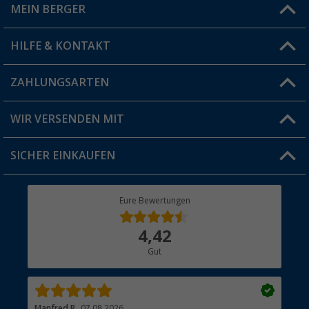
MEIN BERGER
Filiale finden
HILFE & KONTAKT
Vorteilskarte
Blog
ZAHLUNGSARTEN
FAQ & Kontakt
Produkttester
Versandinformationen
WIR VERSENDEN MIT
Jobs & Karriere
Click & Collect
SICHER EINKAUFEN
Geschenkgutschein
Rücksendung
Berger Bewusst
Eure Bewertungen
Bestellstatus
Über uns
4,42
Hauptkatalog
Gut
Händler werden
Manfred R.
07.08.2026
Han