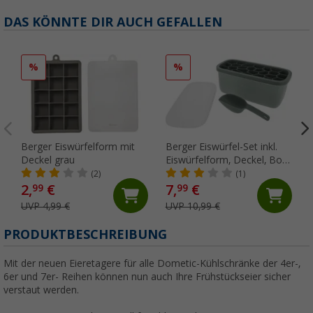
DAS KÖNNTE DIR AUCH GEFALLEN
%
%
Berger Eiswürfelform mit
Berger Eiswürfel-Set inkl.
Deckel grau
Eiswürfelform, Deckel, Box
und Eisschaufel grün
(2)
(1)
2,
€
7,
€
99
99
UVP 4,99 €
UVP 10,99 €
PRODUKTBESCHREIBUNG
Mit der neuen Eieretagere für alle Dometic-Kühlschränke der 4er-,
6er und 7er- Reihen können nun auch Ihre Frühstückseier sicher
verstaut werden.