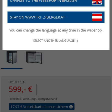
CHANGE TO THE WEBSHOP IN ENGLISH
STAY ON WWW.FRITZ-BERGER.AT
You can change the language at any time in the webshop.
SELECT ANOTHER LANGUAGE
UVP
639,- €
599,- €
Preise inkl. MwSt.,
zzgl. Sperrgutversand
17,97
€ Vorteilskartenbonus sichern