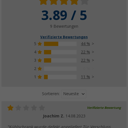
3.89 / 5
Purvario by Dörr Stauleiste für Kühlschränke
(51)
9,
€
99
9 Bewertungen
ab
UVP
12,50 €
Verifizierte Bewertungen
5
44 %
4
22 %
GOK Gasschlauch Mitteldruck beidseitig G1 
3
22 %
Überwurfmutter PS 10 bar
2
0 %
(
Über
100)
1
11 %
11,
€
99
ab
Neueste
Sortieren:
Verifizierte Bewertung
Joachim Z.
14.08.2023
"Kühlschrank wurde defekt angeliefert Tür Verschluss