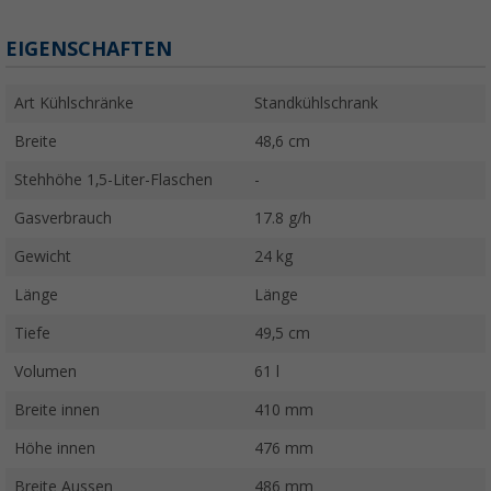
EIGENSCHAFTEN
Art Kühlschränke
Standkühlschrank
Breite
48,6 cm
Stehhöhe 1,5-Liter-Flaschen
-
Gasverbrauch
17.8 g/h
Gewicht
24 kg
Länge
Länge
Tiefe
49,5 cm
Volumen
61 l
Breite innen
410 mm
Höhe innen
476 mm
Breite Aussen
486 mm