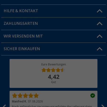
Filiale finden
HILFE & KONTAKT
Vorteilskarte
Blog
ZAHLUNGSARTEN
FAQ & Kontakt
Produkttester
Versandinformationen
WIR VERSENDEN MIT
Jobs & Karriere
Click & Collect
SICHER EINKAUFEN
Geschenkgutschein
Rücksendung
Berger Bewusst
Eure Bewertungen
Bestellstatus
Über uns
4,42
Hauptkatalog
Gut
Händler werden
Manfred R.
07.08.2026
Han
Nach anfänglicher Verzögerung erfolgte die Lieferung dann
Sen