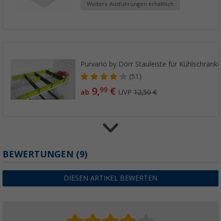
Weitere Ausführungen erhältlich
Purvario by Dörr Stauleiste für Kühlschränke
(51)
9,
€
99
ab
UVP
12,50 €
Berger Anti Slip Matte
BEWERTUNGEN
(9)
(28)
3,
€
99
DIESEN ARTIKEL BEWERTEN
ab
UVP
8,99 €
8,
€ / 1 m²
87