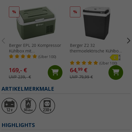
%
%
Berger EPL 20 Kompressor
Berger Z2 32
Kühlbox mit
thermoelektrische Kühlbox
Tiefkühlfunktion 12V 24V
mit Kühl- und
(Über 100)
230V 20 Liter
Wärmefunktion 30 Liter
(Über 100)
169,- €
64,
€
99
UVP 239,- €
UVP 79,99 €
ARTIKELMERKMALE
HIGHLIGHTS