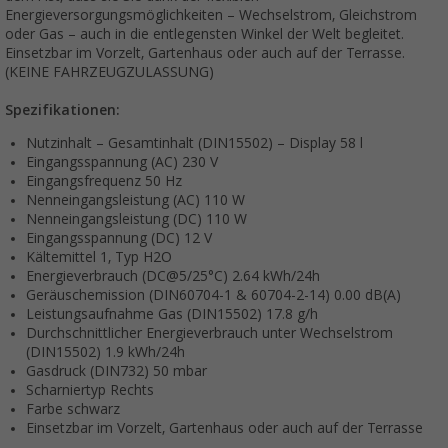
Energieversorgungsmöglichkeiten – Wechselstrom, Gleichstrom
oder Gas – auch in die entlegensten Winkel der Welt begleitet.
Einsetzbar im Vorzelt, Gartenhaus oder auch auf der Terrasse.
(KEINE FAHRZEUGZULASSUNG)
Spezifikationen:
Nutzinhalt – Gesamtinhalt (DIN15502) – Display 58 l
Eingangsspannung (AC) 230 V
Eingangsfrequenz 50 Hz
Nenneingangsleistung (AC) 110 W
Nenneingangsleistung (DC) 110 W
Eingangsspannung (DC) 12 V
Kältemittel 1, Typ H2O
Energieverbrauch (DC@5/25°C) 2.64 kWh/24h
Geräuschemission (DIN60704-1 & 60704-2-14) 0.00 dB(A)
Leistungsaufnahme Gas (DIN15502) 17.8 g/h
Durchschnittlicher Energieverbrauch unter Wechselstrom
(DIN15502) 1.9 kWh/24h
Gasdruck (DIN732) 50 mbar
Scharniertyp Rechts
Farbe schwarz
Einsetzbar im Vorzelt, Gartenhaus oder auch auf der Terrasse