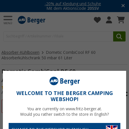
-20% auf Kleidung und Schuhe
Mit dem Aktionscode
20SSV
Absorber-Kühlboxen
Dometic CombiCool RF 60
Absorberkühlschrank 50 mbar 61 Liter
Dometic CombiCool RF 60
Absorberkühlschrank 50 mbar 61 Liter
(9)
Art.-Nr.: 269910
WELCOME TO THE BERGER CAMPING
WEBSHOP!
%
You are currently on www.fritz-berger.at.
Would you rather switch to the store in English?