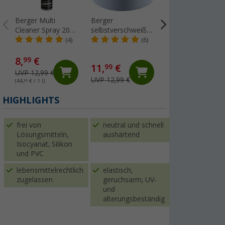
Berger Multi
Berger
Estorfer E 151
Cleaner Spray 200
selbstverschweißendes
Leistenfüller PVC
ml
Dichtungsband
Breite 11,8 mm
(4)
(6)
(46
universal 5 Meter
Meterware weiß
8,
€
1,
€
99
50
11,
€
99
UVP 12,99 €
UVP 4,99 €
UVP 12,99 €
(44,
95
€ / 1 l)
(1,
50
€ / 1 m²)
HIGHLIGHTS
frei von
neutral und schnell
Lösungsmitteln,
aushärtend
Isocyanat, Silikon
und PVC
lebensmittelrechtlich
elastisch,
zugelassen
geruchsarm, UV-
und
alterungsbeständig