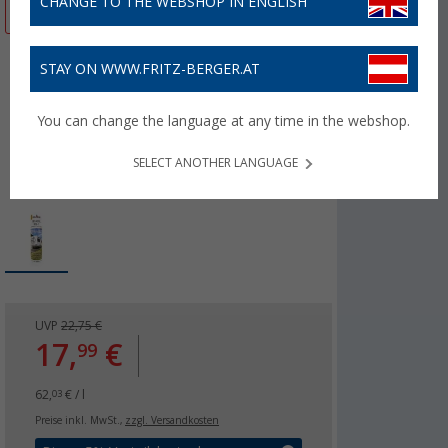
CHANGE TO THE WEBSHOP IN ENGLISH
%
STAY ON WWW.FRITZ-BERGER.AT
You can change the language at any time in the webshop.
SELECT ANOTHER LANGUAGE
UVP
22,75 €
17,
€
99
62,
€ / l
03
Preise inkl. MwSt.,
zzgl. Versandkosten