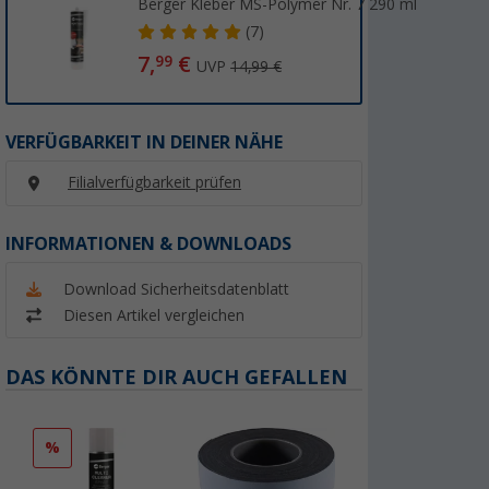
Berger Kleber MS-Polymer Nr. 7 290 ml
(7)
7,
€
99
UVP
14,99 €
VERFÜGBARKEIT IN DEINER NÄHE
Filialverfügbarkeit prüfen
INFORMATIONEN & DOWNLOADS
Download Sicherheitsdatenblatt
Diesen Artikel vergleichen
DAS KÖNNTE DIR AUCH GEFALLEN
%
%