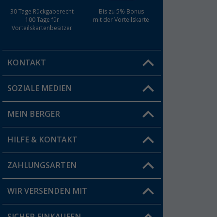
30 Tage Rückgaberecht
Bis zu 5% Bonus
100 Tage für
mit der Vorteilskarte
Vorteilskartenbesitzer
KONTAKT
SOZIALE MEDIEN
Du hast eine Frage?
MEIN BERGER
Filiale finden
HILFE & KONTAKT
Vorteilskarte
Blog
ZAHLUNGSARTEN
FAQ & Kontakt
Produkttester
Versandinformationen
WIR VERSENDEN MIT
Jobs & Karriere
Click & Collect
SICHER EINKAUFEN