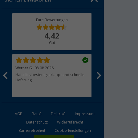
Geschenkgutschein
Rücksendung
Berger Bewusst
Eure Bewertungen
Bestellstatus
Über uns
4,42
Hauptkatalog
Gut
Händler werden
Werner G.
08.08.2026
Albert G.
08.08.2026
Hat alles bestens geklappt und schnelle
passt alles
und
Lieferung
AGB
BattG
ElektroG
Impressum
Datenschutz
Widerrufsrecht
Barrierefreiheit
Cookie-Einstellungen