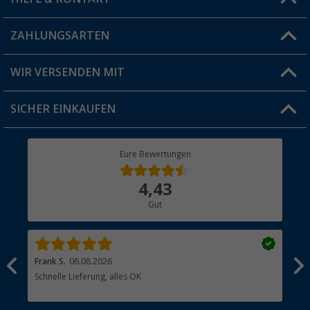
Vorteilskarte
Blog
ZAHLUNGSARTEN
FAQ & Kontakt
Produkttester
Versandinformationen
WIR VERSENDEN MIT
Jobs & Karriere
Click & Collect
SICHER EINKAUFEN
Geschenkgutschein
Rücksendung
Berger Bewusst
Eure Bewertungen
Bestellstatus
Über uns
4,43
Hauptkatalog
Gut
Händler werden
Frank S.
06.08.2026
Rai
Schnelle Lieferung, alles OK
Gut