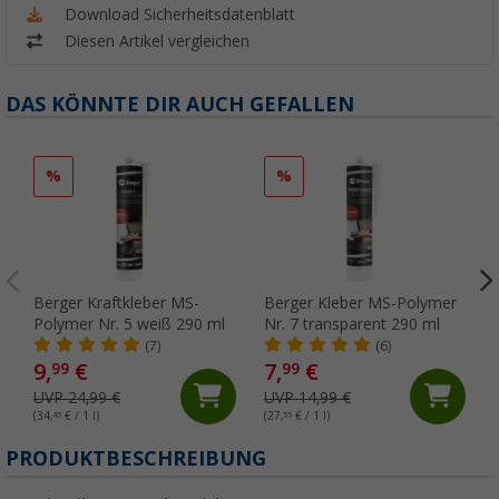
Download Sicherheitsdatenblatt
Diesen Artikel vergleichen
DAS KÖNNTE DIR AUCH GEFALLEN
%
%
Berger Kraftkleber MS-
Berger Kleber MS-Polymer
Polymer Nr. 5 weiß 290 ml
Nr. 7 transparent 290 ml
(7)
(6)
9,
€
7,
€
99
99
UVP 24,99 €
UVP 14,99 €
(34,
45
€ / 1 l)
(27,
55
€ / 1 l)
(
PRODUKTBESCHREIBUNG