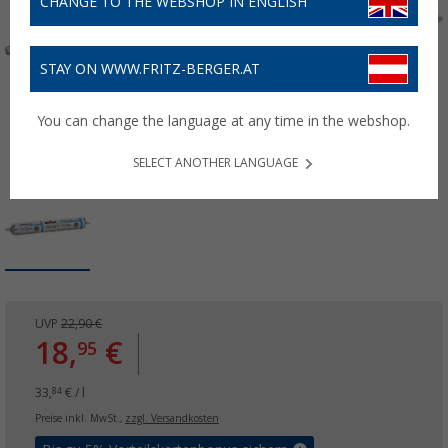
CHANGE TO THE WEBSHOP IN ENGLISH
STAY ON WWW.FRITZ-BERGER.AT
You can change the language at any time in the webshop.
SELECT ANOTHER LANGUAGE
UVP
22,90 €
18,
€
95
33,
€ / l
84
Preise inkl. MwSt.,
zzgl. Versandkosten