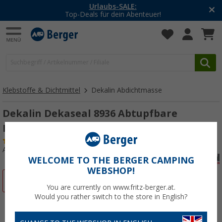
Urlaubs-SALE:
Top-Deals für dein Abenteuer!
Klebstoffe & Dichtmittel
Dekalin Abdichtmasse
Dekalin Dekaseal 8936 Abtupfbare
Dichtungsmasse Schwarz 560 ml
(9)
Art.-Nr.: 343180
WELCOME TO THE BERGER CAMPING
WEBSHOP!
%
You are currently on www.fritz-berger.at.
Would you rather switch to the store in English?