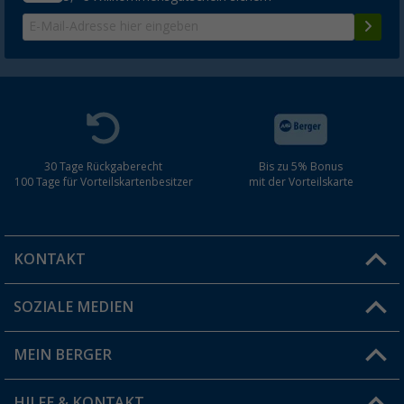
30 Tage Rückgaberecht
Bis zu 5% Bonus
100 Tage für Vorteilskartenbesitzer
mit der Vorteilskarte
KONTAKT
SOZIALE MEDIEN
Du hast eine Frage?
MEIN BERGER
Filiale finden
HILFE & KONTAKT