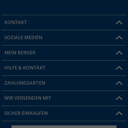
KONTAKT
SOZIALE MEDIEN
Du hast eine Frage?
MEIN BERGER
Filiale finden
HILFE & KONTAKT
Vorteilskarte
Blog
ZAHLUNGSARTEN
FAQ & Kontakt
Produkttester
Versandinformationen
WIR VERSENDEN MIT
Jobs & Karriere
Click & Collect
SICHER EINKAUFEN
Geschenkgutschein
Rücksendung