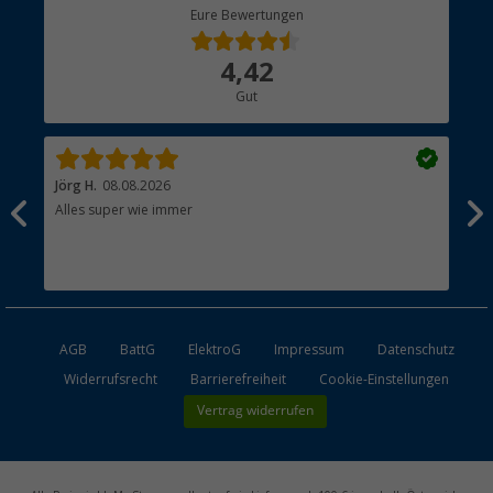
Berger Bewusst
Eure Bewertungen
Bestellstatus
Über uns
4,42
Hauptkatalog
Gut
Händler werden
Jörg H.
08.08.2026
Kla
Alles super wie immer
Ein
und
Lei
Max
unk
AGB
BattG
ElektroG
Impressum
Datenschutz
Widerrufsrecht
Barrierefreiheit
Cookie-Einstellungen
Vertrag widerrufen