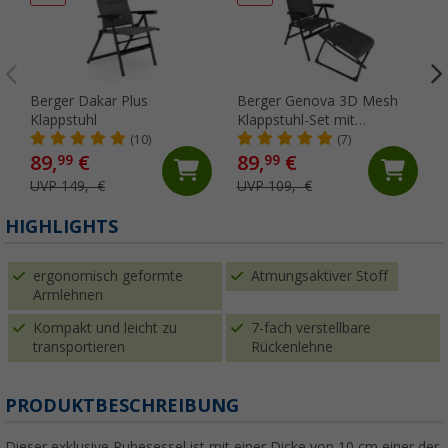
Berger Dakar Plus
Berger Genova 3D Mesh
Klappstuhl
Klappstuhl-Set mit
Beinauflage Anthrazit
(10)
(7)
89,
€
89,
€
99
99
UVP 149,- €
UVP 109,- €
HIGHLIGHTS
ergonomisch geformte
Atmungsaktiver Stoff
Armlehnen
Kompakt und leicht zu
7-fach verstellbare
transportieren
Rückenlehne
PRODUKTBESCHREIBUNG
Dieser exklusive Ruhesessel ist mit einer Dicke von 10 cm einer der