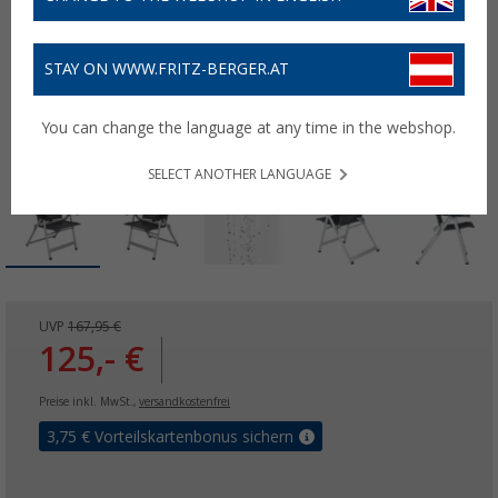
STAY ON WWW.FRITZ-BERGER.AT
You can change the language at any time in the webshop.
SELECT ANOTHER LANGUAGE
UVP
167,95 €
125,- €
Preise inkl. MwSt.,
versandkostenfrei
3,75
€ Vorteilskartenbonus sichern