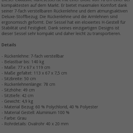
kompaktesten auf dem Markt. Er bietet maximalen Komfort dank
seiner 7-fach verstellbaren Rückenlehne und dem atmungsaktiven
Deluxe-Stoffbezug. Die Rückenlehne und die Armlehnen sind
ergonomisch geformt. Der Sessel hat ein eloxiertes H-Gestell für
Stabilität und Festigkeit. Dank seines einzigartigen Designs ist
dieser Sessel sehr kompakt und daher leicht zu transportieren.
Details
- Rückenlehne: 7-fach verstellbar
- Belastbar bis: 140 kg
- Maße: 77 x 67 x 119 cm
- Maße gefaltet: 113 x 67 x 7,5 cm
- Sitzbreite: 50 cm
- Rückenlehnenlänge: 78 cm
- Sitzhöhe: 49 cm
- Sitztiefe: 42 cm
- Gewicht: 4,9 kg
- Material Bezug: 60 % Polychlorid, 40 % Polyester
- Material Gestell: Aluminium 100 %
- Farbe: Grau
- Rohrdetails: Ovalrohr 40 x 20 mm