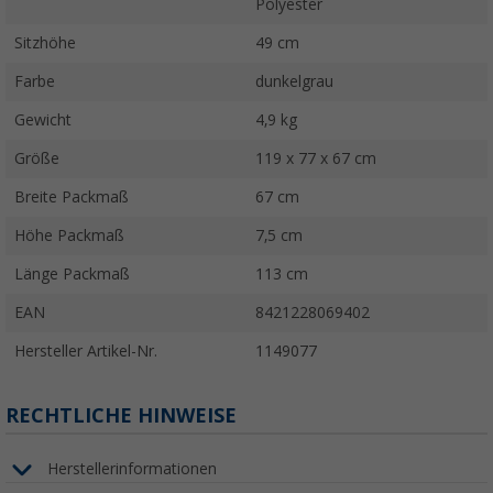
Polyester
Sitzhöhe
49 cm
Farbe
dunkelgrau
Gewicht
4,9 kg
Größe
119 x 77 x 67 cm
Breite Packmaß
67 cm
Höhe Packmaß
7,5 cm
Länge Packmaß
113 cm
EAN
8421228069402
Hersteller Artikel-Nr.
1149077
RECHTLICHE HINWEISE
Herstellerinformationen