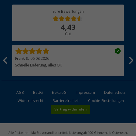
Berger Bewusst
Eure Bewertungen
Bestellstatus
Über uns
4,43
Hauptkatalog
Gut
Händler werden
Frank S.
06.08.2026
Rai
Schnelle Lieferung, alles OK
Gut
AGB
BattG
ElektroG
Impressum
Datenschutz
Widerrufsrecht
Barrierefreiheit
Cookie-Einstellungen
Vertrag widerrufen
Alle Preise inkl. MwSt., versandkostenfreie Lieferung ab 100 € innerhalb Österreich,