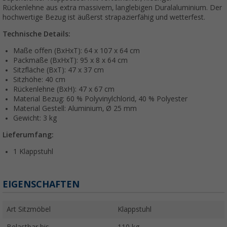
Rückenlehne aus extra massivem, langlebigen Duralaluminium. Der
hochwertige Bezug ist äußerst strapazierfähig und wetterfest.
Technische Details:
Maße offen (BxHxT): 64 x 107 x 64 cm
Packmaße (BxHxT): 95 x 8 x 64 cm
Sitzfläche (BxT): 47 x 37 cm
Sitzhöhe: 40 cm
Rückenlehne (BxH): 47 x 67 cm
Material Bezug: 60 % Polyvinylchlorid, 40 % Polyester
Material Gestell: Aluminium, Ø 25 mm
Gewicht: 3 kg
Lieferumfang:
1 Klappstuhl
EIGENSCHAFTEN
Art Sitzmöbel
Klappstuhl
Belastbar bis
110 kg