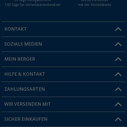
100 Tage für Vorteilskartenbesitzer
mit der Vorteilskarte
KONTAKT
SOZIALE MEDIEN
Du hast eine Frage?
MEIN BERGER
Filiale finden
HILFE & KONTAKT
Vorteilskarte
Blog
ZAHLUNGSARTEN
FAQ & Kontakt
Produkttester
Versandinformationen
WIR VERSENDEN MIT
Jobs & Karriere
Click & Collect
SICHER EINKAUFEN
Geschenkgutschein
Rücksendung