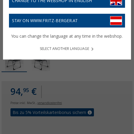
CHANGE TO THE WEBSHOP IN ENGLISH
STAY ON WWW.FRITZ-BERGER.AT
You can change the language at any time in the webshop.
SELECT ANOTHER LANGUAGE
94,
€
95
Preise inkl. MwSt.,
versandkostenfrei
Bis zu 5% Vorteilskartenbonus sichern