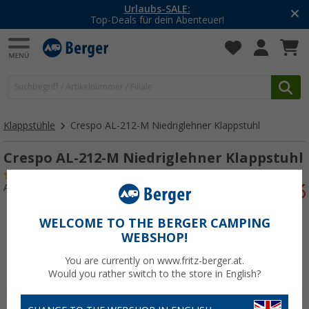
Urlaubs-SALE:
Top-Deals für dein Abenteuer!
Klappstühle
Crespo AL-212-M Niedriglehner Klappstuhl
Crespo AL-212-M Niedriglehner Klappstuhl
(16)
Art.-Nr.: 728040
WELCOME TO THE BERGER CAMPING
WEBSHOP!
You are currently on www.fritz-berger.at.
Would you rather switch to the store in English?