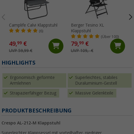
Camplife Calvi Klappstuhl
Berger Tesino XL
Klappstuhl
(6)
(Über 100)
49,
€
79,
€
99
99
UVP 59,99 €
UVP 109,- €
HIGHLIGHTS
Ergonomisch geformte
Superleichtes, stabiles
Armlehnen
Duraluminium-Gestell
Strapazierfähiger Bezug
Massive Gelenkteile
PRODUKTBESCHREIBUNG
Crespo AL-212-M Klappstuhl
Superleichter Klappsessel mit vorteilhafter, niedriger