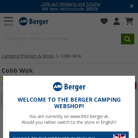
-20% auf Kleidung und Schuhe
Mit dem Aktionscode
20SSV
Camping Pfannen & Woks
Cobb Wok
Cobb Wok
(11)
Art.-Nr.: 456400
%
WELCOME TO THE BERGER CAMPING
WEBSHOP!
You are currently on www.fritz-berger.at.
Would you rather switch to the store in English?