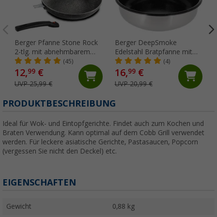
Berger Pfanne Stone Rock
Berger DeepSmoke
2-tlg. mit abnehmbarem
Edelstahl Bratpfanne mit
Griff und
Keramikbeschichtung Ø 24
(45)
(4)
Antihaftbeschichtung Ø 24
cm
12,
€
16,
€
99
99
cm
UVP 25,99 €
UVP 20,99 €
PRODUKTBESCHREIBUNG
Ideal für Wok- und Eintopfgerichte. Findet auch zum Kochen und
Braten Verwendung. Kann optimal auf dem Cobb Grill verwendet
werden. Für leckere asiatische Gerichte, Pastasaucen, Popcorn
(vergessen Sie nicht den Deckel) etc.
EIGENSCHAFTEN
Gewicht
0,88 kg