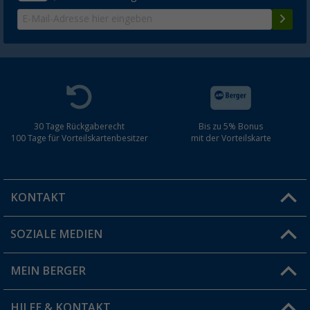
30 Tage Rückgaberecht
Bis zu 5% Bonus
100 Tage für Vorteilskartenbesitzer
mit der Vorteilskarte
KONTAKT
SOZIALE MEDIEN
Du hast eine Frage?
MEIN BERGER
Filiale finden
HILFE & KONTAKT
Vorteilskarte