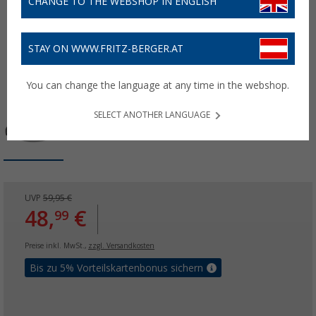
CHANGE TO THE WEBSHOP IN ENGLISH
STAY ON WWW.FRITZ-BERGER.AT
You can change the language at any time in the webshop.
SELECT ANOTHER LANGUAGE
UVP
59,95 €
48,
€
99
Preise inkl. MwSt.,
zzgl. Versandkosten
Bis zu 5% Vorteilskartenbonus sichern