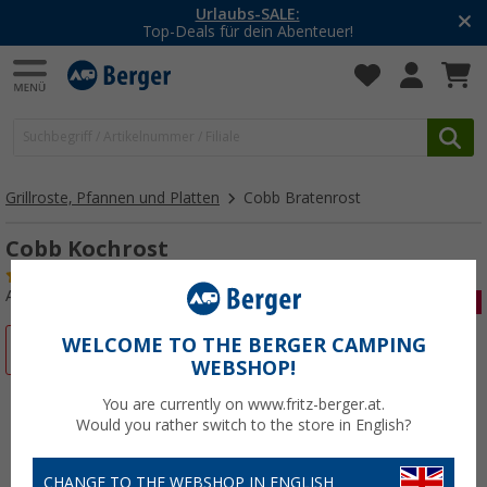
LE:
-20% auf Kleidung 
 Abenteuer!
Mit dem Aktionsc
Grillroste, Pfannen und Platten
Cobb Bratenrost
Cobb Kochrost
(10)
Art.-Nr.: 456430
WELCOME TO THE BERGER CAMPING
%
WEBSHOP!
You are currently on www.fritz-berger.at.
Would you rather switch to the store in English?
CHANGE TO THE WEBSHOP IN ENGLISH