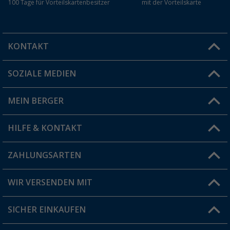
100 Tage für Vorteilskartenbesitzer
mit der Vorteilskarte
KONTAKT
SOZIALE MEDIEN
Du hast eine Frage?
MEIN BERGER
Filiale finden
HILFE & KONTAKT
Vorteilskarte
Blog
ZAHLUNGSARTEN
FAQ & Kontakt
Produkttester
Versandinformationen
WIR VERSENDEN MIT
Jobs & Karriere
Click & Collect
SICHER EINKAUFEN
Geschenkgutschein
Rücksendung