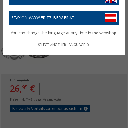
STAY ON WWW.FRITZ-BERGER.AT
You can change the language at any time in the webshop.
SELECT ANOTHER LANGUAGE
UVP
29,95 €
26,
€
95
Preise inkl. MwSt.,
zzgl. Versandkosten
Bis zu 5% Vorteilskartenbonus sichern