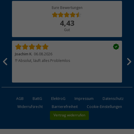
Berger Bewusst
Eure Bewertungen
Bestellstatus
Über uns
4,43
Hauptkatalog
Gut
Händler werden
Joachim K.
06.08.2026
And
l
?? Absolut, läuft alles Problemlos
Sch
he
esen
AGB
BattG
ElektroG
Impressum
Datenschutz
Widerrufsrecht
Barrierefreiheit
Cookie-Einstellungen
Vertrag widerrufen