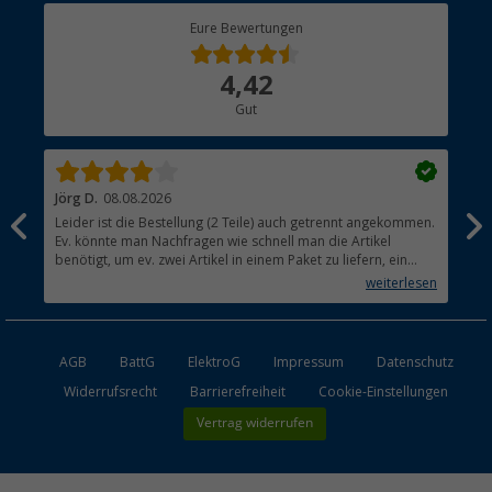
Berger Bewusst
Eure Bewertungen
Bestellstatus
Über uns
4,42
Hauptkatalog
Gut
Händler werden
Jörg D.
08.08.2026
Uta
Leider ist die Bestellung (2 Teile) auch getrennt angekommen.
Ich
Ev. könnte man Nachfragen wie schnell man die Artikel
noc
benötigt, um ev. zwei Artikel in einem Paket zu liefern, ein
den
kleiner Beitrag um die Umwelt zu schonen.
weiterlesen
AGB
BattG
ElektroG
Impressum
Datenschutz
Widerrufsrecht
Barrierefreiheit
Cookie-Einstellungen
Vertrag widerrufen