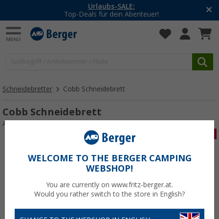
Urlaubs-SALE:
Top-Deals für dein Abenteuer!
Schneidebretter
Cobb Schneidebrett
Cobb Schneidebrett
Art.-Nr.: 457180
WELCOME TO THE BERGER CAMPING
WEBSHOP!
You are currently on www.fritz-berger.at.
Would you rather switch to the store in English?