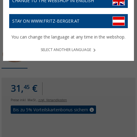
CHANGE TO THE WEBSHOP IN ENGLISH
STAY ON WWW.FRITZ-BERGER.AT
You can change the language at any time in the webshop.
SELECT ANOTHER LANGUAGE
31,
€
45
Preise inkl. MwSt.,
zzgl. Versandkosten
Bis zu 5% Vorteilskartenbonus sichern