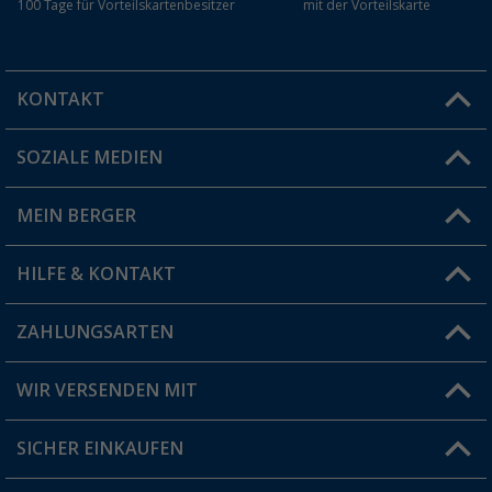
100 Tage für Vorteilskartenbesitzer
mit der Vorteilskarte
KONTAKT
SOZIALE MEDIEN
Du hast eine Frage?
MEIN BERGER
Filiale finden
HILFE & KONTAKT
Vorteilskarte
Blog
ZAHLUNGSARTEN
FAQ & Kontakt
Produkttester
Versandinformationen
WIR VERSENDEN MIT
Jobs & Karriere
Click & Collect
SICHER EINKAUFEN
Geschenkgutschein
Rücksendung