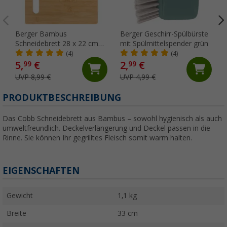
Berger Bambus
Berger Geschirr-Spülbürste
Schneidebrett 28 x 22 cm
mit Spülmittelspender grün
t
"Camping Glück"
(4)
(4)
5,
€
2,
€
99
99
UVP 8,99 €
UVP 4,99 €
PRODUKTBESCHREIBUNG
Das Cobb Schneidebrett aus Bambus – sowohl hygienisch als auch
umweltfreundlich. Deckelverlängerung und Deckel passen in die
Rinne. Sie können Ihr gegrilltes Fleisch somit warm halten.
EIGENSCHAFTEN
Gewicht
1,1 kg
Breite
33 cm