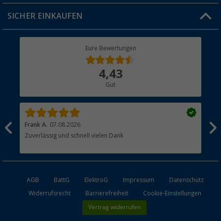
Jobs & Karriere
Click & Collect
SICHER EINKAUFEN
Geschenkgutschein
Rücksendung
Berger Bewusst
Eure Bewertungen
Bestellstatus
Über uns
4,43
Hauptkatalog
Gut
Händler werden
Frank A.
07.08.2026
Dan
Zuverlässig und schnell vielen Dank
Küh
AGB
BattG
ElektroG
Impressum
Datenschutz
Widerrufsrecht
Barrierefreiheit
Cookie-Einstellungen
Vertrag widerrufen