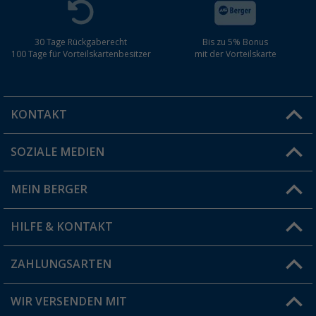
30 Tage Rückgaberecht
Bis zu 5% Bonus
100 Tage für Vorteilskartenbesitzer
mit der Vorteilskarte
KONTAKT
SOZIALE MEDIEN
Du hast eine Frage?
MEIN BERGER
Filiale finden
HILFE & KONTAKT
Vorteilskarte
Blog
ZAHLUNGSARTEN
FAQ & Kontakt
Produkttester
Versandinformationen
WIR VERSENDEN MIT