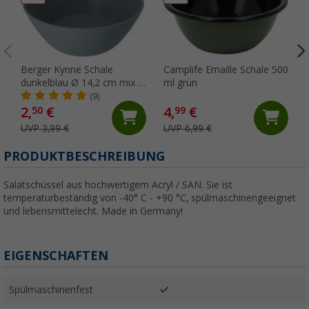
Berger Kynne Schale
Camplife Emaille Schale 500
dunkelblau Ø 14,2 cm mix &
ml grün
match
(9)
2,
€
4,
€
50
99
UVP 3,99 €
UVP 6,99 €
PRODUKTBESCHREIBUNG
Salatschüssel aus hochwertigem Acryl / SAN. Sie ist
temperaturbeständig von -40° C - +90 °C, spülmaschinengeeignet
und lebensmittelecht. Made in Germany!
EIGENSCHAFTEN
Spülmaschinenfest