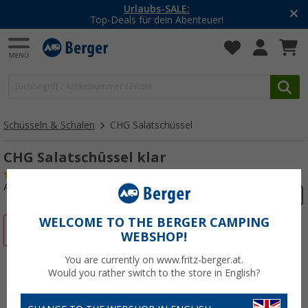
Urlaubs-SALE:
-20% auf
ls für dein Abenteuer!
Mit de
Schüsseln & Schalen
CHG Salatschüssel
CHG Salatschüssel klar
(20)
Art.-Nr.: 447890
WELCOME TO THE BERGER CAMPING
%
WEBSHOP!
You are currently on www.fritz-berger.at.
Would you rather switch to the store in English?