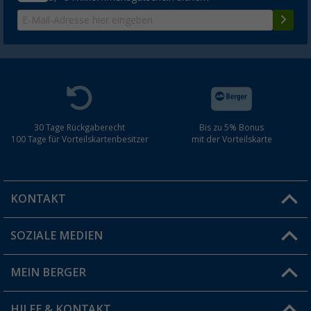
30 Tage Rückgaberecht
Bis zu 5% Bonus
100 Tage für Vorteilskartenbesitzer
mit der Vorteilskarte
KONTAKT
SOZIALE MEDIEN
Du hast eine Frage?
MEIN BERGER
Filiale finden
HILFE & KONTAKT