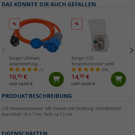
DAS KÖNNTE DIR AUCH GEFALLEN
%
%
Berger Ultimate
Berger CEE-
Adapterleitung
Einspeisestecker weiß
Schutzkontakt-Stecker und
(1)
(58)
CEE-Kupplung 1,5 m
10,
€
14,
€
99
99
Orange
UVP 19,99 €
UVP 19,99 €
PRODUKTBESCHREIBUNG
CEE-Einspeisestecker Mit Deckel und Dichtung. Erforderlicher
Ausschnitt 10 x 7 cm Tiefe ca 12 cm.
EIGENSCHAFTEN