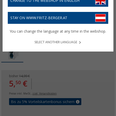
CHANGE TO THE WEBSHOP IN ENGLISH
STAY ON WWW.FRITZ-BERGER.AT
You can change the language at any time in the webshop.
SELECT ANOTHER LANGUAGE
bisher
14,99 €
5,
€
50
Preise inkl. MwSt.,
zzgl. Versandkosten
Bis zu 5% Vorteilskartenbonus sichern