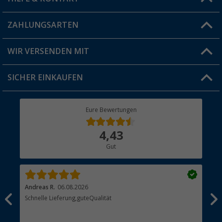
Vorteilskarte
Blog
ZAHLUNGSARTEN
FAQ & Kontakt
Produkttester
Versandinformationen
WIR VERSENDEN MIT
Jobs & Karriere
Click & Collect
SICHER EINKAUFEN
Geschenkgutschein
Rücksendung
Berger Bewusst
Eure Bewertungen
Bestellstatus
Über uns
4,43
Hauptkatalog
Gut
Händler werden
Andreas R.
06.08.2026
Dir
erne
Schnelle Lieferung,guteQualität
Die
Bes