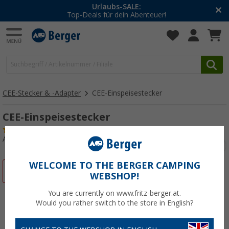
Urlaubs-SALE:
Top-Deals für dein Abenteuer!
CEE-Stecker & -Adapter
CEE-Einspeisestecker
CEE-Einspeisestecker
(10)
Art.-Nr.: 154320
WELCOME TO THE BERGER CAMPING
%
WEBSHOP!
You are currently on www.fritz-berger.at.
Would you rather switch to the store in English?