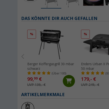
DAS KÖNNTE DIR AUCH GEFALLEN
%
%
Berger Koffergasgrill 30 mbar
Enders Urban II Pr
schwarz
50 mbar
(Über 100)
(9
99,
€
179,- €
99
UVP 139,- €
UVP 249,- €
ARTIKELMERKMALE