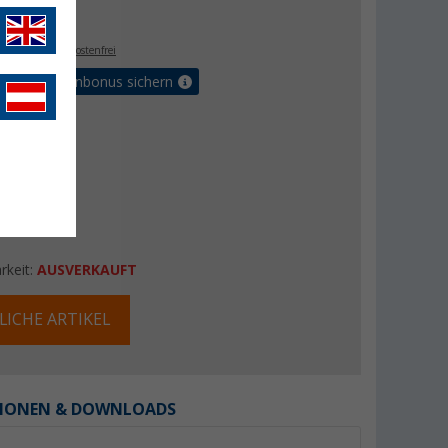
- €
. MwSt.,
versandkostenfrei
orteilskartenbonus sichern
rkeit:
AUSVERKAUFT
LICHE ARTIKEL
IONEN & DOWNLOADS