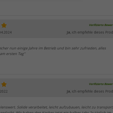
Verifizierte Bewe
04.2024
Ja
, ich empfehle dieses Prod
her nun einige Jahre im Betrieb und bin sehr zufrieden, alles
 am ersten Tag"
Verifizierte Bewe
.2022
Ja
, ich empfehle dieses Prod
enswert. Solide verarbeitet, leicht aufzubauen, leicht zu transport
 gedacht. Wir haben den Kocher jetzt ein halbes Jahr 2x täglich im