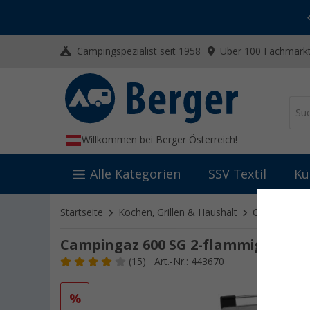
-20% auf Kleidung und Schuhe
Mit dem Aktionscode
20SSV
Campingspezialist seit 1958
Über 100 Fachmärkt
Willkommen bei Berger Österreich!
Alle Kategorien
SSV Textil
Kü
Startseite
Kochen, Grillen & Haushalt
Campinggrill
Campingaz 600 SG 2-flammiger Gasko
(15)
Art.-Nr.: 443670
%