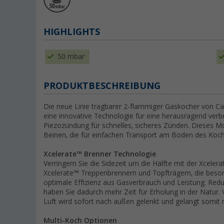
HIGHLIGHTS
50 mbar
PRODUKTBESCHREIBUNG
Die neue Linie tragbarer 2-flammiger Gaskocher von C
eine innovative Technologie für eine herausragend verb
Piezozündung für schnelles, sicheres Zünden. Dieses Mod
Beinen, die für einfachen Transport am Boden des Koch
Xcelerate™ Brenner Technologie
Verringern Sie die Sidezeit um die Hälfte mit der Xcel
Xcelerate™ Treppenbrennern und Topfträgern, die beso
optimale Effizienz aus Gasverbrauch und Leistung. Reduz
haben Sie dadurch mehr Zeit für Erholung in der Natur
Luft wird sofort nach außen gelenkt und gelangt somit n
Multi-Koch Optionen