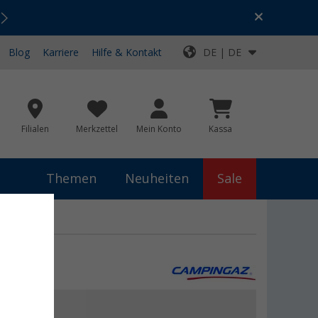
Urlaubs-SALE:
Top-Deals für dein Abenteuer!
Blog
Karriere
Hilfe & Kontakt
DE | DE
Filialen
Merkzettel
Mein Konto
Kassa
Themen
Neuheiten
Sale
 €