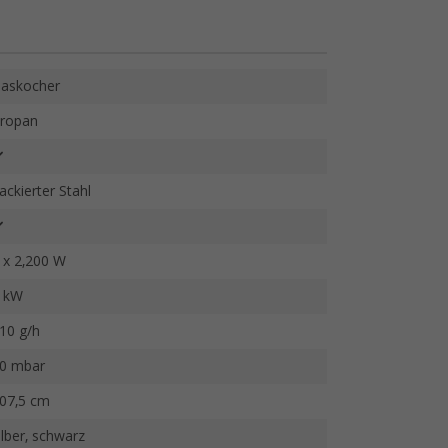
askocher
ropan
ackierter Stahl
 x 2,200 W
 kW
10 g/h
0 mbar
07,5 cm
ilber, schwarz