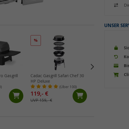
Di
UNSER SER
%
%
Si
Ko
Bi
Cl
o Gasgrill
Cadac Gasgrill Safari Chef 30
Enders Explorer II 
HP Deluxe
/ Gaskocher 2-fla
Betrieb mit Gasfla
3)
(Über 100)
(Üb
Schraubkartusche
119,- €
158,- €
UVP 159,- €
UVP 199,- €