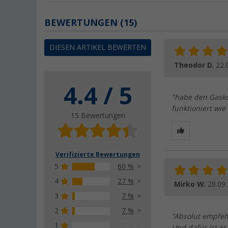
BEWERTUNGEN
(15)
DIESEN ARTIKEL BEWERTEN
Theodor D.
22.
4.4 / 5
"habe den Gaskoc
funktioniert wie
15 Bewertungen
Verifizierte Bewertungen
5
60 %
4
27 %
Mirko W.
28.09
3
7 %
2
7 %
"Absolut empfehl
1
0 %
Und dafür ist er