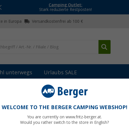
Camping Outlet:
Stark reduzierte Restposten!
e in Europa
Versandkostenfrei ab 100 €
hl unterwegs
Urlaubs SALE
er
Gasgriller
Campingaz 600 SG 2-flammiger Gaskocher / -grill
cher / -grill
WELCOME TO THE BERGER CAMPING WEBSHOP!
You are currently on www.fritz-berger.at.
Would you rather switch to the store in English?
UVP
229,-