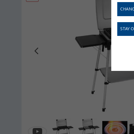
CHANG
STAY 