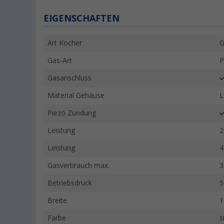
EIGENSCHAFTEN
Art Kocher
G
Gas-Art
P
Gasanschluss
Material Gehäuse
L
Piezo Zündung
Leistung
2
Leistung
4
Gasverbrauch max.
3
Betriebsdruck
5
Breite
1
Farbe
s