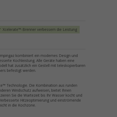
Xcelerate™-Brenner verbessern die Leistung
ampingaz kombiniert ein modernes Design und
esserte Kochleistung. Alle Geräte haben eine
ell hat zusätzlich ein Gestell mit teleskopierbaren
ers befestigt werden.
erate™ Technologie. Die Kombination aus runden
nderen Windschutz aufweisen, bietet Ihnen
ieren Sie die Wartezeit bis Ihr Wasser kocht und
. Verbesserte Hitzeoptimierung und einströmende
icht in die Kochzone.