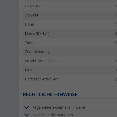
Gasdruck
5
Gewicht
1
Höhe
1
Maße (BxHxT)
8
Tiefe
5
Zündsicherung
-
Anzahl-Brennstellen
2
EAN
3
Hersteller Artikel-Nr.
2
RECHTLICHE HINWEISE
Allgemeine Sicherheitshinweise
Herstellerinformationen