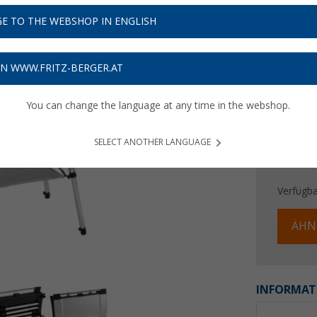
139,
E TO THE WEBSHOP IN ENGLISH
Preise inkl
4,17
€ V
ON WWW.FRITZ-BERGER.AT
You can change the language at any time in the webshop.
SELECT ANOTHER LANGUAGE
Verfügba
ÄHN
INFORMAT