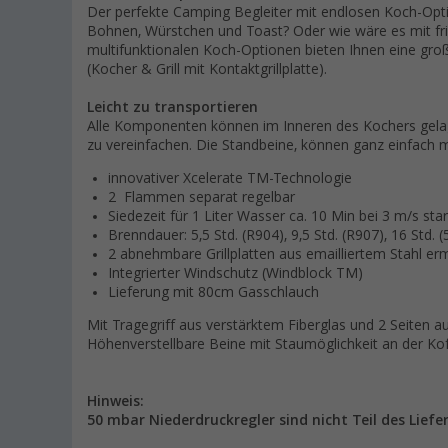
Der perfekte Camping Begleiter mit endlosen Koch-Opti
Bohnen, Würstchen und Toast? Oder wie wäre es mit fri
multifunktionalen Koch-Optionen bieten Ihnen eine große
(Kocher & Grill mit Kontaktgrillplatte).
Leicht zu transportieren
Alle Komponenten können im Inneren des Kochers gela
zu vereinfachen. Die Standbeine, können ganz einfach m
innovativer Xcelerate TM-Technologie
2 Flammen separat regelbar
Siedezeit für 1 Liter Wasser ca.
10 Min bei 3 m/s st
Brenndauer:
5,5 Std. (R904), 9,5 Std. (R907), 16 Std. 
2 abnehmbare Grillplatten aus emailliertem Stahl er
Integrierter Windschutz (Windblock TM)
Lieferung mit 80cm Gasschlauch
Mit Tragegriff aus verstärktem Fiberglas und 2 Seiten au
Höhenverstellbare Beine mit Staumöglichkeit an der Kof
Hinweis:
50 mbar Niederdruckregler sind nicht Teil des Liefe