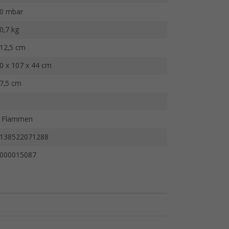
0 mbar
0,7 kg
12,5 cm
0 x 107 x 44 cm
7,5 cm
 Flammen
138522071288
000015087