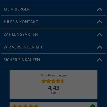
MEIN BERGER
Filiale finden
HILFE & KONTAKT
Vorteilskarte
Blog
ZAHLUNGSARTEN
FAQ & Kontakt
Produkttester
Versandinformationen
WIR VERSENDEN MIT
Jobs & Karriere
Click & Collect
SICHER EINKAUFEN
Geschenkgutschein
Rücksendung
Berger Bewusst
Eure Bewertungen
Bestellstatus
Über uns
4,43
Hauptkatalog
Gut
Händler werden