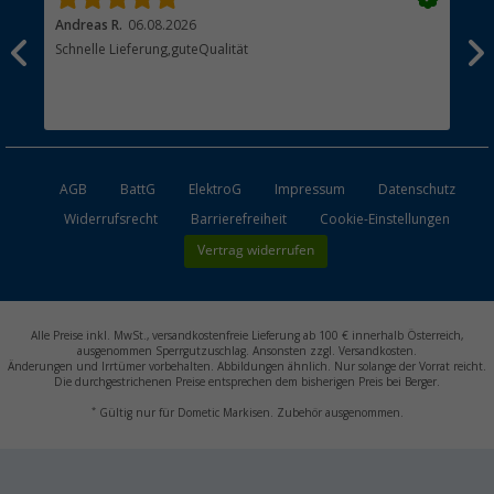
Andreas R.
06.08.2026
Dir
erne
Schnelle Lieferung,guteQualität
Die
Bes
AGB
BattG
ElektroG
Impressum
Datenschutz
Widerrufsrecht
Barrierefreiheit
Cookie-Einstellungen
Vertrag widerrufen
Alle Preise inkl. MwSt., versandkostenfreie Lieferung ab 100 € innerhalb Österreich,
ausgenommen Sperrgutzuschlag. Ansonsten zzgl. Versandkosten.
Änderungen und Irrtümer vorbehalten. Abbildungen ähnlich. Nur solange der Vorrat reicht.
Die durchgestrichenen Preise entsprechen dem bisherigen Preis bei Berger.
*
Gültig nur für Dometic Markisen. Zubehör ausgenommen.