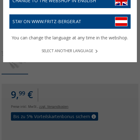
CHANGE TO THE WEBSHOP IN ENGLISH
STAY ON WWW.FRITZ-BERGER.AT
You can change the language at any time in the webshop.
SELECT ANOTHER LANGUAGE
9,
€
99
Preise inkl. MwSt.,
zzgl. Versandkosten
Bis zu 5% Vorteilskartenbonus sichern