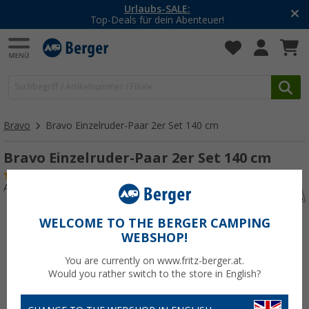
Urlaubs-SALE:
Top-Deals für dein Abenteuer!
Bravo
Bravo Einzelruder-Paar 2er Set 140 cm
Bravo Einzelruder-Paar 2er Set 140 cm
(5)
Art.-Nr.: 840480
WELCOME TO THE BERGER CAMPING
WEBSHOP!
You are currently on www.fritz-berger.at.
Would you rather switch to the store in English?