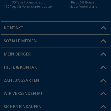
30 Tage Rückgaberecht
Bis zu 5% Bonus
100 Tage für Vorteilskartenbesitzer
mit der Vorteilskarte
KONTAKT
SOZIALE MEDIEN
Du hast eine Frage?
MEIN BERGER
Filiale finden
HILFE & KONTAKT
Vorteilskarte
Blog
ZAHLUNGSARTEN
FAQ & Kontakt
Produkttester
Versandinformationen
WIR VERSENDEN MIT
Jobs & Karriere
Click & Collect
SICHER EINKAUFEN
Geschenkgutschein