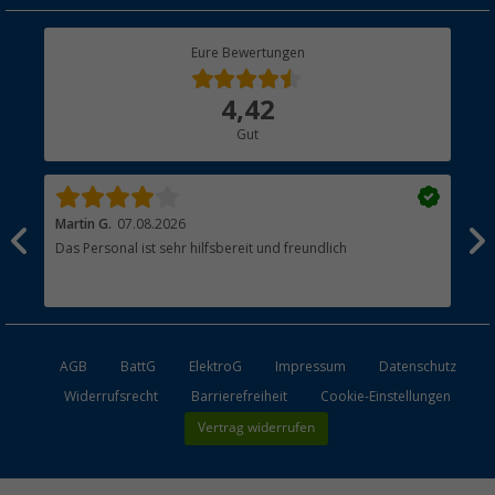
Rücksendung
Berger Bewusst
Eure Bewertungen
Bestellstatus
Über uns
4,42
Hauptkatalog
Gut
Händler werden
Martin G.
07.08.2026
Jue
Das Personal ist sehr hilfsbereit und freundlich
Per
AGB
BattG
ElektroG
Impressum
Datenschutz
Widerrufsrecht
Barrierefreiheit
Cookie-Einstellungen
Vertrag widerrufen