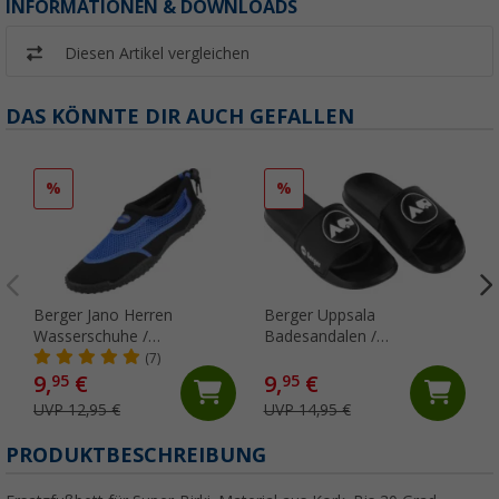
INFORMATIONEN & DOWNLOADS
Diesen Artikel vergleichen
DAS KÖNNTE DIR AUCH GEFALLEN
%
%
Berger Jano Herren
Berger Uppsala
Wasserschuhe /
Badesandalen /
Neoprenschuhe
Badeschlappen
(7)
9,
€
9,
€
95
95
UVP 12,95 €
UVP 14,95 €
PRODUKTBESCHREIBUNG