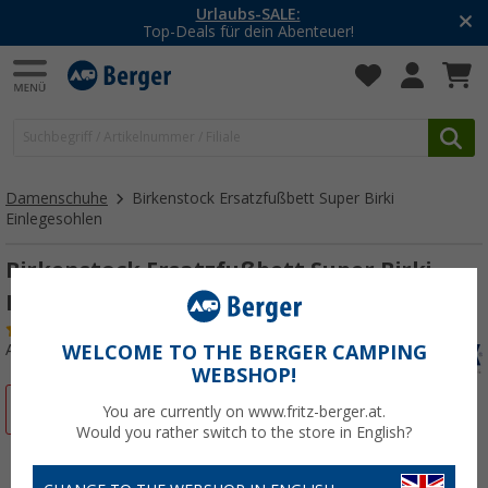
-20% auf Kleidung und Schuhe
Mit dem Aktionscode
20SSV
Damenschuhe
Birkenstock Ersatzfußbett Super Birki
Einlegesohlen
Birkenstock Ersatzfußbett Super Birki
Einlegesohlen
(45)
Art.-Nr.: 50709035
WELCOME TO THE BERGER CAMPING
WEBSHOP!
%
You are currently on www.fritz-berger.at.
Would you rather switch to the store in English?