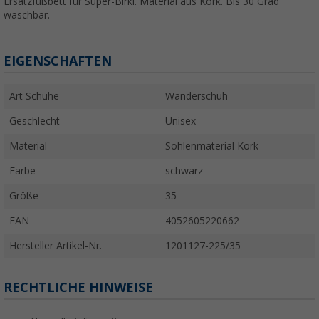
Ersatzfußbett für Super-Birki. Material aus Kork. Bis 30 Grad
waschbar.
EIGENSCHAFTEN
Art Schuhe
Wanderschuh
Geschlecht
Unisex
Material
Sohlenmaterial Kork
Farbe
schwarz
Größe
35
EAN
4052605220662
Hersteller Artikel-Nr.
1201127-225/35
RECHTLICHE HINWEISE