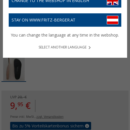
CHANGE TO THE WEBSHOP IN ENGLISH
STAY ON WWW.FRITZ-BERGER.AT
You can change the language at any time in the webshop.
SELECT ANOTHER LANGUAGE
UVP
20,- €
9,
€
95
Preise inkl. MwSt.,
zzgl. Versandkosten
Bis zu 5% Vorteilskartenbonus sichern