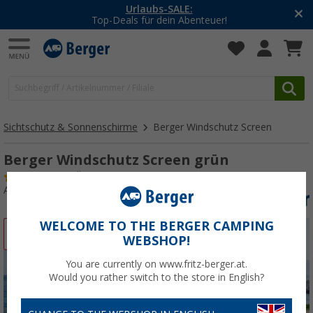
-20% auf Kleidung und Schuhe
Mit dem Aktionscode
20SSV
Sichtschutz & Sonnenschirme
Berger Windschutz Screen
Berger Windschutz Screen grün
(
Über
100)
Art.-Nr.: 328410
WELCOME TO THE BERGER CAMPING
%
WEBSHOP!
You are currently on www.fritz-berger.at.
Would you rather switch to the store in English?