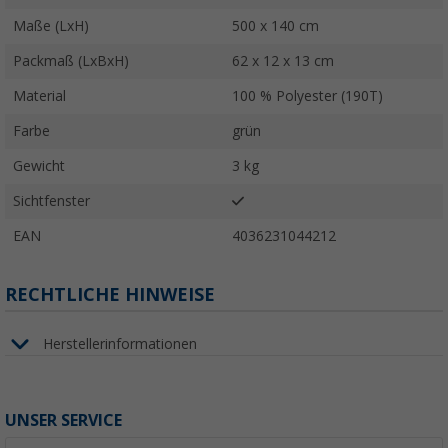
Maße (LxH)
500 x 140 cm
Packmaß (LxBxH)
62 x 12 x 13 cm
Material
100 % Polyester (190T)
Farbe
grün
Gewicht
3 kg
Sichtfenster
EAN
4036231044212
RECHTLICHE HINWEISE
Herstellerinformationen
UNSER SERVICE