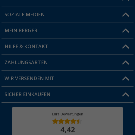
SOZIALE MEDIEN
Du hast eine Frage?
MEIN BERGER
Filiale finden
HILFE & KONTAKT
Vorteilskarte
Blog
ZAHLUNGSARTEN
FAQ & Kontakt
Produkttester
Versandinformationen
WIR VERSENDEN MIT
Jobs & Karriere
Click & Collect
SICHER EINKAUFEN
Geschenkgutschein
Rücksendung
Berger Bewusst
Eure Bewertungen
Bestellstatus
Über uns
4,42
Hauptkatalog