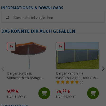
INFORMATIONEN & DOWNLOADS
Diesen Artikel vergleichen
DAS KÖNNTE DIR AUCH GEFALLEN
%
%
Berger SunBasic
Berger Panorama
Sonnenschirm orange,
Windschutz grün, 600 x 150
Durchmesser 1,6m
cm
(4)
9,
€
79,
€
99
99
UVP 14,99 €
UVP 89,99 €
(