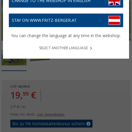
CHANGE TO THE WEBSHOP IN ENGLISH
STAY ON WWW.FRITZ-BERGER.AT
You can change the language at any time in the webshop.
SELECT ANOTHER LANGUAGE
UVP
49,99 €
19,
€
99
2,
€ / m
86
Preise inkl. MwSt.,
zzgl. Versandkosten
Bis zu 5% Vorteilskartenbonus sichern