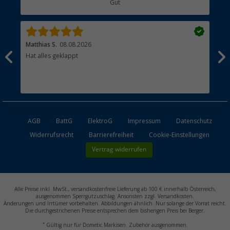
Gut
Händler werden
Matthias S.
08.08.2026
Kat
Hat alles geklappt
Sch
Bez
AGB
BattG
ElektroG
Impressum
Datenschutz
Widerrufsrecht
Barrierefreiheit
Cookie-Einstellungen
Vertrag widerrufen
Alle Preise inkl. MwSt., versandkostenfreie Lieferung ab 100 € innerhalb Österreich,
ausgenommen Sperrgutzuschlag. Ansonsten zzgl. Versandkosten.
Änderungen und Irrtümer vorbehalten. Abbildungen ähnlich. Nur solange der Vorrat reicht.
Die durchgestrichenen Preise entsprechen dem bisherigen Preis bei Berger.
*
Gültig nur für Dometic Markisen. Zubehör ausgenommen.