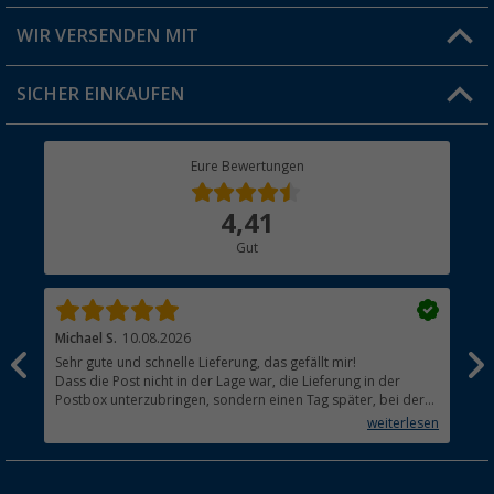
Produkttester
Versandinformationen
WIR VERSENDEN MIT
Jobs & Karriere
Click & Collect
SICHER EINKAUFEN
Geschenkgutschein
Rücksendung
Berger Bewusst
Eure Bewertungen
Bestellstatus
Über uns
4,41
Hauptkatalog
Gut
Händler werden
Michael S.
10.08.2026
Wol
Sehr gute und schnelle Lieferung, das gefällt mir!
Dass die Post nicht in der Lage war, die Lieferung in der
Postbox unterzubringen, sondern einen Tag später, bei der
Poststelle abzuholen war, da könnt ihr nichts für!
weiterlesen