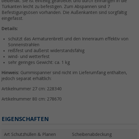
beibehält. Sie ist einteilig gearbeitet und durch Einhängen in die
Türkanten leicht zu befestigen. Zum Abspannen sind 7
Befestigungsösen vorhanden. Die Außenkanten sind sorgfältig
eingefasst.
Details:
schützt das Armaturenbrett und den Innenraum effektiv von
Sonnenstrahlen
reißfest und äußerst widerstandsfähig
wind- und wetterfest
sehr geringes Gewicht: ca. 1 kg
Hinweis:
Gummispanner sind nicht im Lieferumfang enthalten,
jedoch separat erhältlich:
Artikelnummer 27 cm: 228340
Artikelnummer 80 cm: 278670
EIGENSCHAFTEN
Art Schutzhüllen & Planen
Scheibenabdeckung