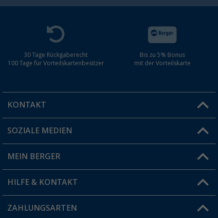
30 Tage Rückgaberecht
Bis zu 5% Bonus
100 Tage für Vorteilskartenbesitzer
mit der Vorteilskarte
KONTAKT
SOZIALE MEDIEN
Du hast eine Frage?
MEIN BERGER
Filiale finden
HILFE & KONTAKT
Vorteilskarte
Blog
ZAHLUNGSARTEN
FAQ & Kontakt