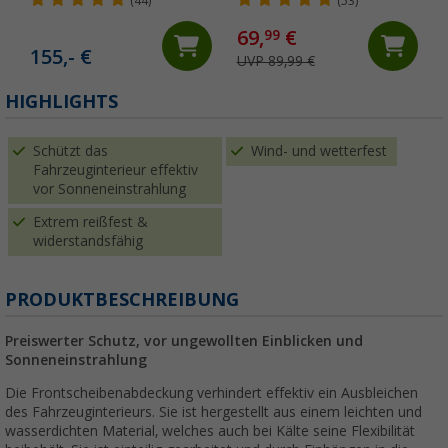
Kastenwagen & Van 550 -
(44)
(53)
600 cm
69,
€
99
155,- €
UVP 89,99 €
HIGHLIGHTS
Schützt das
Wind- und wetterfest
Fahrzeuginterieur effektiv
vor Sonneneinstrahlung
Extrem reißfest &
widerstandsfähig
PRODUKTBESCHREIBUNG
Preiswerter Schutz, vor ungewollten Einblicken und
Sonneneinstrahlung
Die Frontscheibenabdeckung verhindert effektiv ein Ausbleichen
des Fahrzeuginterieurs. Sie ist hergestellt aus einem leichten und
wasserdichten Material, welches auch bei Kälte seine Flexibilität