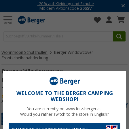
-20% auf Kleidung und Schuhe
Mit dem Aktionscode
20SSV
Wohnmobil-Schutzhüllen
Berger Windowcover
Frontscheibenabdeckung
Berger Windowcover
Frontscheibenabdeckung Fiat Ducato
1994-2006 - Typ 230/244
WELCOME TO THE BERGER CAMPING
(35)
WEBSHOP!
Art.-Nr.: 212740
You are currently on www.fritz-berger.at.
Would you rather switch to the store in English?