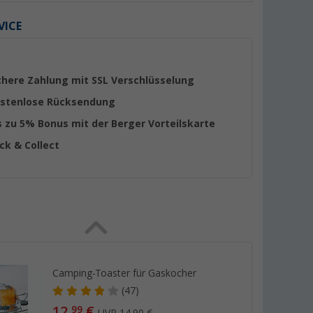
VICE
chere Zahlung mit SSL Verschlüsselung
stenlose Rücksendung
s zu 5% Bonus mit der Berger Vorteilskarte
ick & Collect
Camping-Toaster für Gaskocher
(47)
12,
€
99