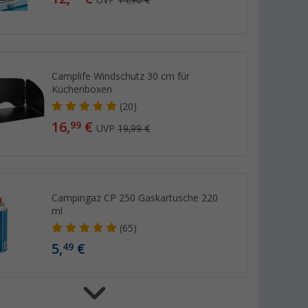
UVP
14,90 €
Camplife Windschutz 30 cm für
Küchenboxen
(20)
16,
€
99
UVP
19,99 €
Campingaz CP 250 Gaskartusche 220
ml
(65)
5,
€
49