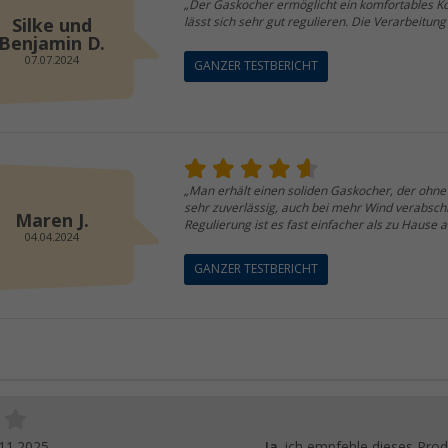
„Der Gaskocher ermöglicht ein komfortables Ko
Silke und
lässt sich sehr gut regulieren. Die Verarbeitung 
Benjamin D.
07.07.2024
GANZER TESTBERICHT
„Man erhält einen soliden Gaskocher, der ohne S
sehr zuverlässig, auch bei mehr Wind verabschi
Maren J.
Regulierung ist es fast einfacher als zu Hause 
04.04.2024
GANZER TESTBERICHT
11.2025
Ja
, ich empfehle dieses Prod