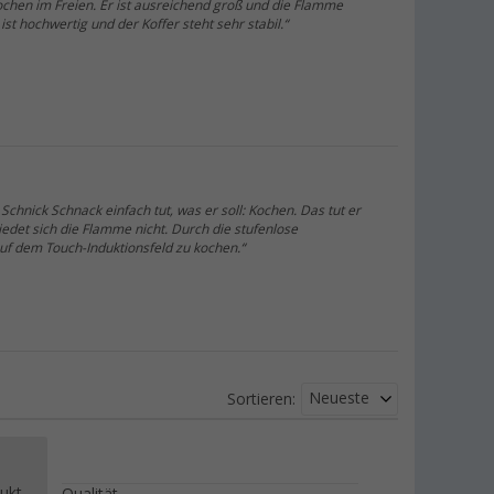
chen im Freien. Er ist ausreichend groß und die Flamme
ist hochwertig und der Koffer steht sehr stabil.“
chnick Schnack einfach tut, was er soll: Kochen. Das tut er
edet sich die Flamme nicht. Durch die stufenlose
auf dem Touch-Induktionsfeld zu kochen.“
Neueste
Sortieren:
ukt.