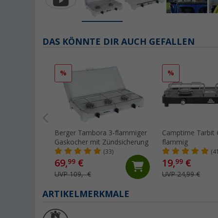
DAS KÖNNTE DIR AUCH GEFALLEN
%
%
Berger Tambora 3-flammiger
Camptime Tarbit 
Gaskocher mit Zündsicherung
flammig
(33)
(4
69,
€
19,
€
99
99
UVP 109,- €
UVP 24,99 €
ARTIKELMERKMALE