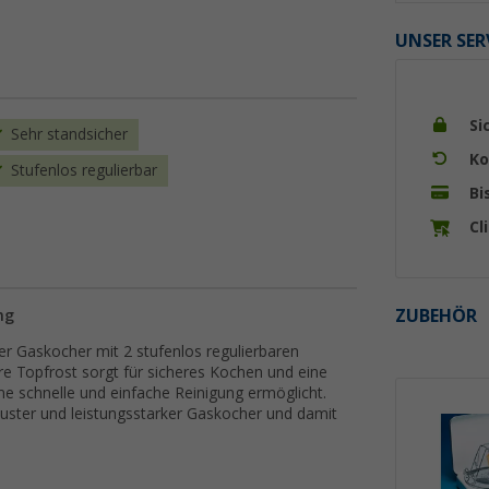
UNSER SER
Si
Sehr standsicher
Ko
Stufenlos regulierbar
Bi
Cl
ZUBEHÖR
ng
r Gaskocher mit 2 stufenlos regulierbaren
e Topfrost sorgt für sicheres Kochen und eine
e schnelle und einfache Reinigung ermöglicht.
uster und leistungsstarker Gaskocher und damit