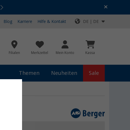
Urlaubs-SALE:
Top-Deals für dein Abenteuer!
Blog
Karriere
Hilfe & Kontakt
DE | DE
Filialen
Merkzettel
Mein Konto
Kassa
Themen
Neuheiten
Sale
r
 €