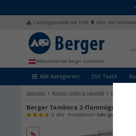
-20% auf Kleidung und Schuhe
Mit dem Aktionscode
20SSV
Campingspezialist seit 1958
Über 100 Fachmärkt
Willkommen bei Berger Österreich!
Alle Kategorien
SSV Textil
Kü
Startseite
Kochen, Grillen & Haushalt
Campingkoc
Berger Tambora 2-flammiger Gask
(89)
Produkttester:
Sehr gut
Art.-Nr.:
%