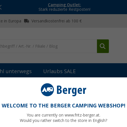
Camping Outlet:
Stark reduzierte Restposten!
e in Europa
Versandkostenfrei ab 100 €
hl unterwegs
Urlaubs SALE
her
Gaskocher
Berger Tambora 2-flammiger Gaskocher 50 mba
ocher 50 mbar ohne Zündsicherung
WELCOME TO THE BERGER CAMPING WEBSHOP!
 458890
You are currently on www.fritz-berger.at.
Would you rather switch to the store in English?
UVP
59,99