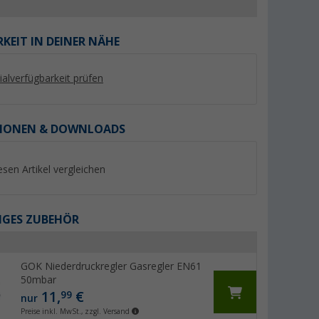
KEIT IN DEINER NÄHE
lialverfügbarkeit prüfen
%
%
IONEN & DOWNLOADS
esen Artikel vergleichen
kofen Set
Berger CampGourmet
Omnia x Fritz Berg
onbackform,
Airfryer-Backofen
Campingbackofen 3 
GES ZUBEHÖR
5-tlg. inkl. Silikonb
er 100)
(4)
(9)
Aufbackgitter,
49,
€
89,
€
99
99
Transporttasche &
UVP 89,99 €
UVP 132,60 €
Thermometer
GOK Niederdruckregler Gasregler EN61
50mbar
11,
€
99
nur
Preise inkl. MwSt., zzgl. Versand