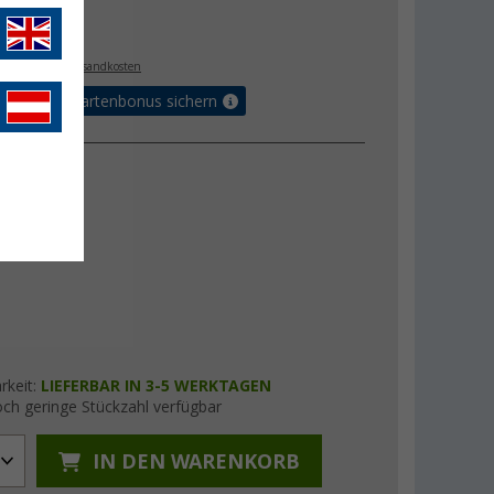
€
9
. MwSt.,
zzgl. Versandkosten
5% Vorteilskartenbonus sichern
herung
Ja
rkeit:
LIEFERBAR IN 3-5 WERKTAGEN
ch geringe Stückzahl verfügbar
IN DEN WARENKORB