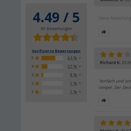
4.49 / 5
Diese Bewertung 
89 Bewertungen
Verifizierte Bewertungen
5
63 %
Richard K.
02.0
4
27 %
3
8 %
"einfach und sim
2
1 %
simpel. Der Deck
1
1 %