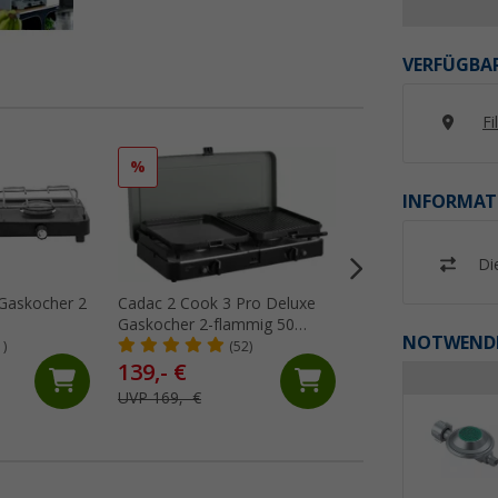
VERFÜGBAR
Fi
%
%
INFORMAT
Di
Gaskocher 2
Cadac 2 Cook 3 Pro Deluxe
Omnia Campingbac
Gaskocher 2-flammig 50
5-teilig inkl. Silik
NOTWENDI
mbar
Aufbackgitter,
1)
(52)
(Üb
Transporttasche &
139,- €
69,
€
99
Topflappen
UVP 169,- €
UVP 99,90 €