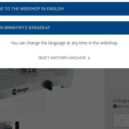
34,
9
E TO THE WEBSHOP IN ENGLISH
Preise inkl
Bis zu 
ON WWW.FRITZ-BERGER.AT
You can change the language at any time in the webshop.
Zündsic
Nein
SELECT ANOTHER LANGUAGE
Verfügba
Nur no
1