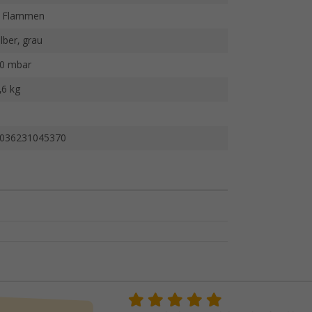
 Flammen
ilber, grau
0 mbar
,6 kg
036231045370