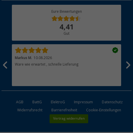
Berger Bewusst
Eure Bewertungen
Bestellstatus
Über uns
4,41
Hauptkatalog
Gut
Händler werden
Markus M.
10.08.2026
Gab
Ware wie erwartet , schnelle Lieferung
Gut
Gut
AGB
BattG
ElektroG
Impressum
Datenschutz
Widerrufsrecht
Barrierefreiheit
Cookie-Einstellungen
Vertrag widerrufen