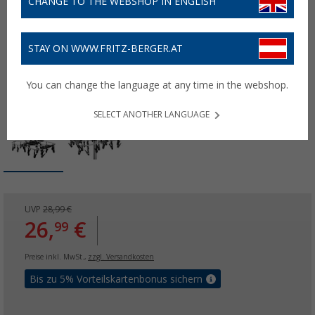
CHANGE TO THE WEBSHOP IN ENGLISH
STAY ON WWW.FRITZ-BERGER.AT
You can change the language at any time in the webshop.
SELECT ANOTHER LANGUAGE
UVP
28,99 €
26,
€
99
Preise inkl. MwSt.,
zzgl. Versandkosten
Bis zu 5% Vorteilskartenbonus sichern