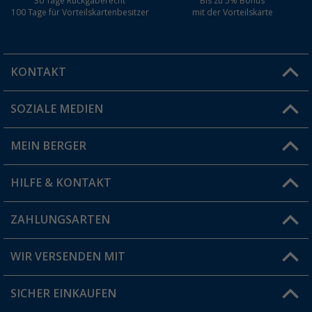
30 Tage Rückgaberecht
Bis zu 5% Bonus
100 Tage für Vorteilskartenbesitzer
mit der Vorteilskarte
KONTAKT
SOZIALE MEDIEN
Du hast eine Frage?
MEIN BERGER
Filiale finden
HILFE & KONTAKT
Vorteilskarte
Blog
ZAHLUNGSARTEN
FAQ & Kontakt
Produkttester
Versandinformationen
WIR VERSENDEN MIT
Jobs & Karriere
Click & Collect
SICHER EINKAUFEN
Geschenkgutschein
Rücksendung