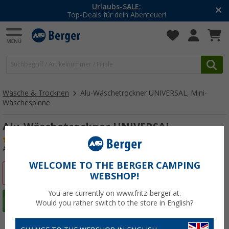
Urlaubs-SALE:
Top-Deals für dein Abenteuer!
Wäsche & Trocknen
Alu-Wäschetrockner UNIVERSAL, Mini-
Wäschespinne
Alu-Wäschetrockner UNIVERSAL
(40)
Art.-Nr.: 418880
WELCOME TO THE BERGER CAMPING
%
WEBSHOP!
You are currently on www.fritz-berger.at.
Would you rather switch to the store in English?