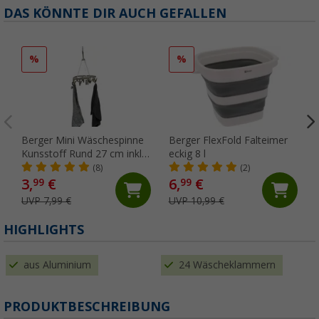
DAS KÖNNTE DIR AUCH GEFALLEN
%
%
Berger Mini Wäschespinne
Berger FlexFold Falteimer
Kunsstoff Rund 27 cm inkl.
eckig 8 l
Wäscheklammern
(8)
(2)
3,
€
6,
€
99
99
UVP 7,99 €
UVP 10,99 €
HIGHLIGHTS
aus Aluminium
24 Wäscheklammern
PRODUKTBESCHREIBUNG