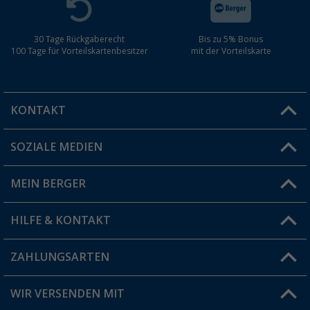
30 Tage Rückgaberecht
Bis zu 5% Bonus
100 Tage für Vorteilskartenbesitzer
mit der Vorteilskarte
KONTAKT
SOZIALE MEDIEN
Du hast eine Frage?
MEIN BERGER
Filiale finden
HILFE & KONTAKT
Vorteilskarte
Blog
ZAHLUNGSARTEN
FAQ & Kontakt
Produkttester
Versandinformationen
WIR VERSENDEN MIT