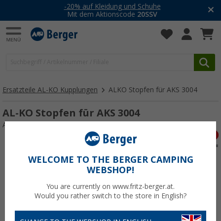
-20% auf Kleidung und Schuhe
Mit dem Aktionscode
20SSV
Ersatzteile AL-KO Kupplungen
ALKO Stopfen für AKS 3004
AL-KO Stopfen für AKS 3004
Art.-Nr.: 111533
WELCOME TO THE BERGER CAMPING
WEBSHOP!
You are currently on www.fritz-berger.at.
Would you rather switch to the store in English?