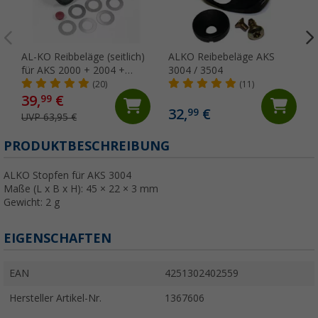
AL-KO Reibbeläge (seitlich)
ALKO Reibebeläge AKS
für AKS 2000 + 2004 +
3004 / 3504
3004 + 3504
(20)
(11)
39,
€
99
32,
€
99
UVP 63,95 €
PRODUKTBESCHREIBUNG
ALKO Stopfen für AKS 3004
Maße (L x B x H): 45 × 22 × 3 mm
Gewicht: 2 g
EIGENSCHAFTEN
EAN
4251302402559
Hersteller Artikel-Nr.
1367606