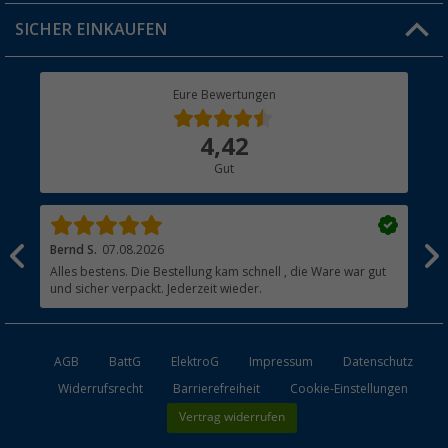
Jobs & Karriere
Click & Collect
SICHER EINKAUFEN
Geschenkgutschein
Rücksendung
Berger Bewusst
Eure Bewertungen
Bestellstatus
Über uns
4,42
Hauptkatalog
Gut
Händler werden
Bernd S.
07.08.2026
Rol
nd
Alles bestens. Die Bestellung kam schnell , die Ware war gut
Gen
und sicher verpackt. Jederzeit wieder.
AGB
BattG
ElektroG
Impressum
Datenschutz
Widerrufsrecht
Barrierefreiheit
Cookie-Einstellungen
Vertrag widerrufen