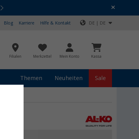
Urlaubs-SALE:
Top-Deals für dein Abenteuer!
Blog
Karriere
Hilfe & Kontakt
DE | DE
Filialen
Merkzettel
Mein Konto
Kassa
Themen
Neuheiten
Sale
 €