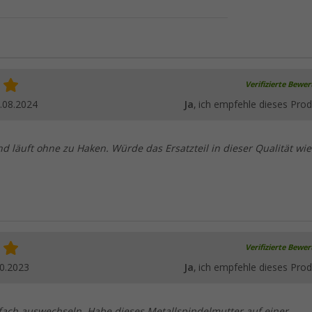
Verifizierte Bewe
.08.2024
Ja
, ich empfehle dieses Prod
nd läuft ohne zu Haken. Würde das Ersatzteil in dieser Qualität wi
Verifizierte Bewe
0.2023
Ja
, ich empfehle dieses Prod
nfach auswechseln. Habe dieses Metallspindelmutter auf einer