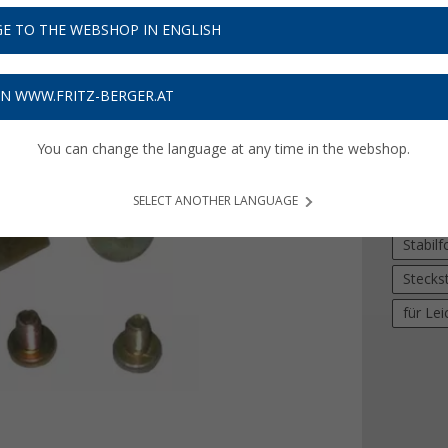
15,
9
E TO THE WEBSHOP IN ENGLISH
Preise inkl
Bis zu 
ON WWW.FRITZ-BERGER.AT
You can change the language at any time in the webshop.
Ausführ
Stecks
SELECT ANOTHER LANGUAGE
für St
Stabil
Stecks
für Le