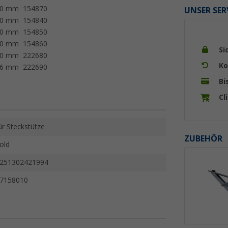
20 mm
154870
UNSER SER
20 mm
154840
20 mm
154850
20 mm
154860
Si
20 mm
222680
Ko
16 mm
222690
Bi
Cl
ür Steckstütze
ZUBEHÖR
old
251302421994
7158010