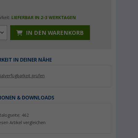
rkeit:
LIEFERBAR IN 2-3 WERKTAGEN
IN DEN WARENKORB
%
%
KEIT IN DEINER NÄHE
lialverfügbarkeit prüfen
e
Sportscraft Sitzkasten flach
Bremer Sitzbezüge
bezüge C-
X250
Wohnmobil Schonb
iat Ducato /
Serie 2 Stück für Fi
(12)
(1)
IONEN & DOWNLOADS
ün/schwarz
Jumper / Boxer anth
218,- €
179,- €
UVP 289,- €
UVP 199,- €
talogseite: 462
esen Artikel vergleichen