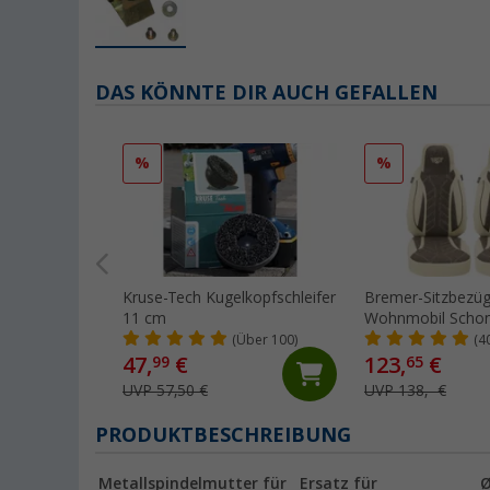
DAS KÖNNTE DIR AUCH GEFALLEN
%
%
Kruse-Tech Kugelkopfschleifer
Bremer-Sitzbezü
11 cm
Wohnmobil Scho
Stück für Ducato 
(Über 100)
(4
Boxer beige/brau
47,
€
123,
€
99
65
UVP 57,50 €
UVP 138,- €
PRODUKTBESCHREIBUNG
Metallspindelmutter für
Ersatz für