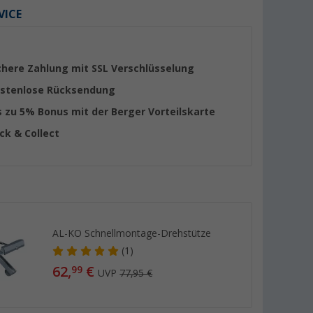
VICE
chere Zahlung mit SSL Verschlüsselung
stenlose Rücksendung
s zu 5% Bonus mit der Berger Vorteilskarte
ick & Collect
AL-KO Schnellmontage-Drehstütze
(1)
62,
€
99
UVP
77,95 €