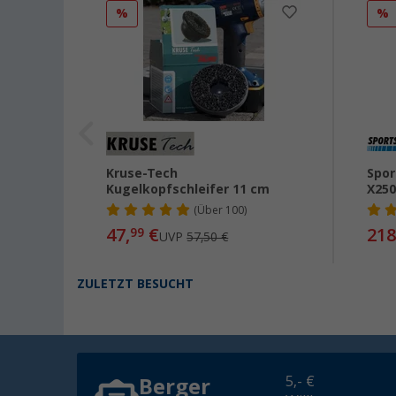
%
%
Kruse-Tech
Spor
m
Kugelkopfschleifer 11 cm
X250
(
Über
100)
47,
€
218
99
UVP
57,50 €
ZULETZT BESUCHT
5,- €
Berger