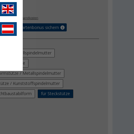
€
9
. MwSt.,
zzgl. Versandkosten
5% Vorteilskartenbonus sichern
ung
tütze / Metallspindelmutter
abilformstütze
formstütze / Metallspindelmutter
tütze / Kunststoffspindelmutter
ichtbaustabilform
für Steckstütze