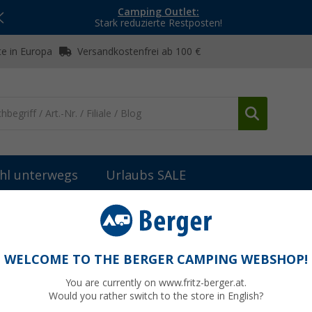
Camping Outlet:
Stark reduzierte Restposten!
e in Europa
Versandkostenfrei ab 100 €
hl unterwegs
Urlaubs SALE
ges Zubehör
AL-KO Metallspindelmutter
 mm
WELCOME TO THE BERGER CAMPING WEBSHOP!
You are currently on www.fritz-berger.at.
Would you rather switch to the store in English?
UVP
19,95