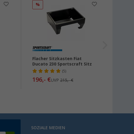
%
Flacher Sitzkasten Fiat
Pro Pl
Ducato 230 Sportscraft Sitz
Kopfs
(5)
196,- €
3,
99
UVP
215,- €
SOZIALE MEDIEN