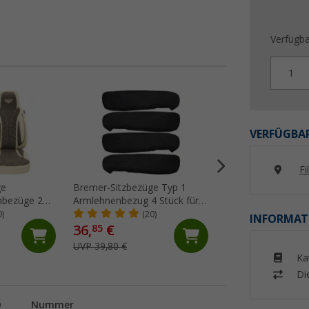
Verfügba
1
%
VERFÜGBAR
Fi
ge
Bremer-Sitzbezüge Typ 1
Bremer Sitzbezüg
nbezüge 2
Armlehnenbezug 4 Stück für
Wohnmobil Schon
/ Jumper /
Ducato / Boxer / Jumper
Serie 2 Stück für F
0)
(20)
(5)
INFORMAT
n
schwarz
Jumper / Boxer gr
36,
€
169,- €
85
UVP 39,80 €
UVP 199,- €
Ka
Di
Ø
Nummer