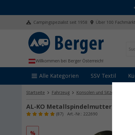
-20% auf Kleidung und Schuhe
Mit dem Aktionscode
20SSV
Campingspezialist seit 1958
Über 100 Fachmärkt
Willkommen bei Berger Österreich!
Alle Kategorien
SSV Textil
Kü
Startseite
Fahrzeug
Konsolen und Sitze
sonsti
AL-KO Metallspindelmutter ca. 16
(87)
Art.-Nr.: 222690
%