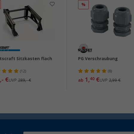
%
tscraft Sitzkasten flach
PG Verschraubung
(12)
(8)
,- €
1,
€
40
UVP
289,- €
ab
UVP
2,99 €