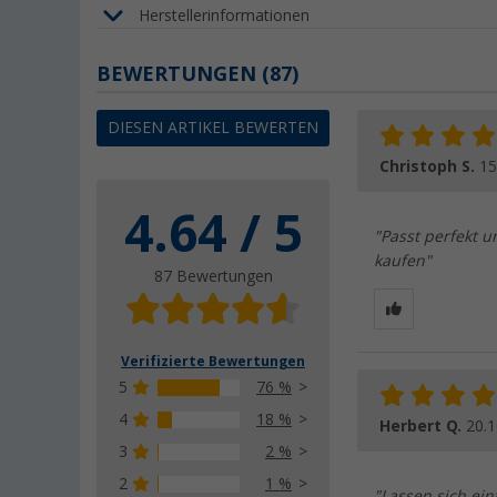
Herstellerinformationen
BEWERTUNGEN
(87)
DIESEN ARTIKEL BEWERTEN
Christoph S.
15
4.64 / 5
"Passt perfekt u
kaufen"
87 Bewertungen
Verifizierte Bewertungen
5
76 %
4
18 %
Herbert Q.
20.1
3
2 %
2
1 %
"Lassen sich ei