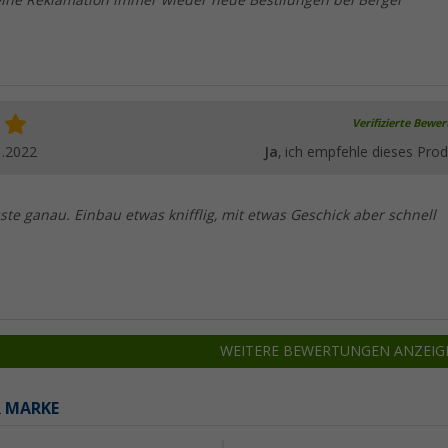
keine Reklamation immer wieder neue Bestllungen bei Berger"
Verifizierte Bewe
1.2022
Ja
, ich empfehle dieses Prod
ste ganau. Einbau etwas knifflig, mit etwas Geschick aber schnell
WEITERE BEWERTUNGEN ANZEIG
R MARKE