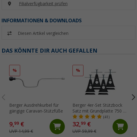
Filialverfügbarkeit prüfen
INFORMATIONEN & DOWNLOADS
Diesen Artikel vergleichen
DAS KÖNNTE DIR AUCH GEFALLEN
%
%
Berger Ausdrehkurbel für
Berger 4er-Set Stützbock
gängige Caravan-Stützfüße
Satz mit Grundplatte 750 kg
Traglast
(41)
9,
€
32,
€
99
99
UVP 14,99 €
UVP 59,99 €