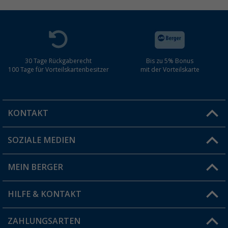
30 Tage Rückgaberecht
Bis zu 5% Bonus
100 Tage für Vorteilskartenbesitzer
mit der Vorteilskarte
KONTAKT
SOZIALE MEDIEN
Du hast eine Frage?
MEIN BERGER
Filiale finden
HILFE & KONTAKT
Vorteilskarte
Blog
ZAHLUNGSARTEN
FAQ & Kontakt