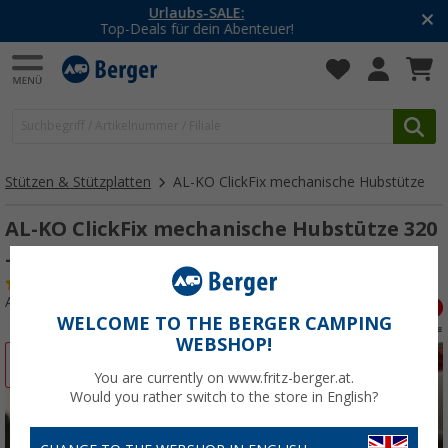
-20% auf Kleidung und Schuhe
Mit dem Aktionscode
20SSV
Stützen & Stützplatten
AL-KO ClickFix mechanische Hubstütze
AL-KO ClickFix mechanische Hubstütze 320
- 440 mm
(36)
Art.-Nr.: 106380
WELCOME TO THE BERGER CAMPING
WEBSHOP!
%
You are currently on www.fritz-berger.at.
Would you rather switch to the store in English?