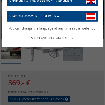
CHANGE TO THE WEBSHOP IN ENGLISH
STAY ON WWW.FRITZ-BERGER.AT
You can change the language at any time in the webshop.
SELECT ANOTHER LANGUAGE
UVP
499,95 €
369,- €
Preise inkl. MwSt.,
versandkostenfrei
11,07
€ Vorteilskartenbonus sichern