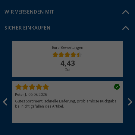
Produkttester
Versandinformationen
WIR VERSENDEN MIT
Jobs & Karriere
Click & Collect
SICHER EINKAUFEN
Geschenkgutschein
Rücksendung
Berger Bewusst
Eure Bewertungen
Bestellstatus
Über uns
4,43
Hauptkatalog
Gut
Händler werden
Peter J.
06.08.2026
Th
Gutes Sortiment, schnelle Lieferung, problemlose Rückgabe
Top
bei nicht gefallen des Artikel.
der
esen