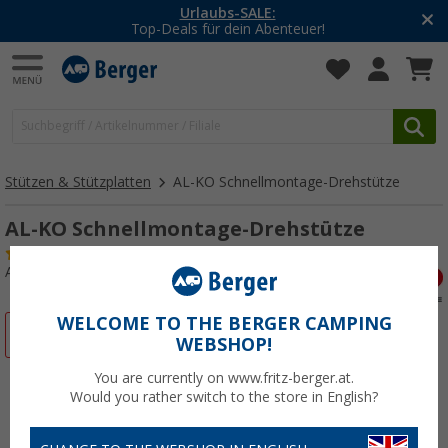
Urlaubs-SALE:
Top-Deals für dein Abenteuer!
Stützen & Stützplatten
AL-KO Schnellmontage-Drehstütze
AL-KO Schnellmontage-Drehstütze
(1)
Art.-Nr.: 150820
WELCOME TO THE BERGER CAMPING
%
WEBSHOP!
You are currently on www.fritz-berger.at.
Would you rather switch to the store in English?