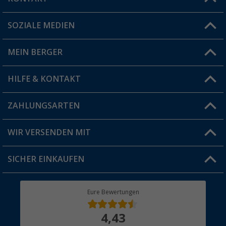
SOZIALE MEDIEN
Du hast eine Frage?
MEIN BERGER
Filiale finden
HILFE & KONTAKT
Vorteilskarte
Blog
ZAHLUNGSARTEN
FAQ & Kontakt
Produkttester
Versandinformationen
WIR VERSENDEN MIT
Jobs & Karriere
Click & Collect
SICHER EINKAUFEN
Geschenkgutschein
Rücksendung
Berger Bewusst
Eure Bewertungen
Bestellstatus
Über uns
4,43
Hauptkatalog