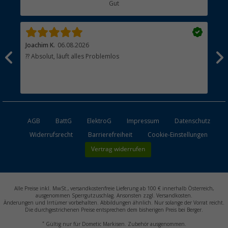
Gut
Händler werden
Joachim K.
06.08.2026
And
l
?? Absolut, läuft alles Problemlos
Sch
he
esen
AGB
BattG
ElektroG
Impressum
Datenschutz
Widerrufsrecht
Barrierefreiheit
Cookie-Einstellungen
Vertrag widerrufen
Alle Preise inkl. MwSt., versandkostenfreie Lieferung ab 100 € innerhalb Österreich,
ausgenommen Sperrgutzuschlag. Ansonsten zzgl. Versandkosten.
Änderungen und Irrtümer vorbehalten. Abbildungen ähnlich. Nur solange der Vorrat reicht.
Die durchgestrichenen Preise entsprechen dem bisherigen Preis bei Berger.
*
Gültig nur für Dometic Markisen. Zubehör ausgenommen.