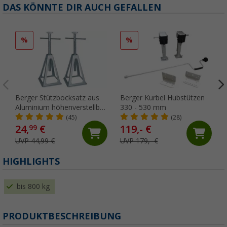
DAS KÖNNTE DIR AUCH GEFALLEN
%
%
Berger Stützbocksatz aus
Berger Kurbel Hubstützen
Aluminium höhenverstellbar
330 - 530 mm
2er-Set
(45)
(28)
24,
€
119,- €
99
UVP 44,99 €
UVP 179,- €
HIGHLIGHTS
bis 800 kg
PRODUKTBESCHREIBUNG