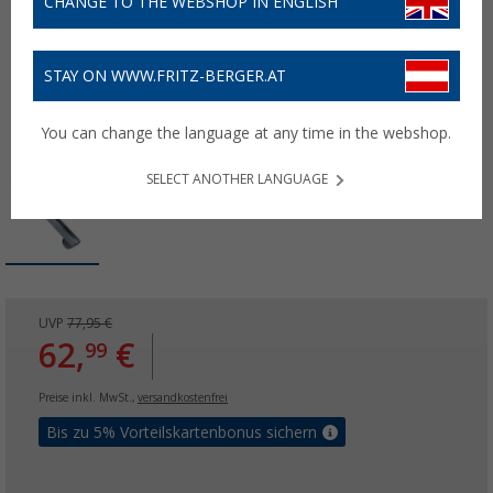
CHANGE TO THE WEBSHOP IN ENGLISH
STAY ON WWW.FRITZ-BERGER.AT
You can change the language at any time in the webshop.
SELECT ANOTHER LANGUAGE
UVP
77,95 €
62,
€
99
Preise inkl. MwSt.,
versandkostenfrei
Bis zu 5% Vorteilskartenbonus sichern