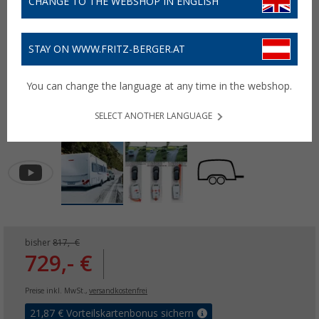
CHANGE TO THE WEBSHOP IN ENGLISH
STAY ON WWW.FRITZ-BERGER.AT
You can change the language at any time in the webshop.
SELECT ANOTHER LANGUAGE
bisher
817,- €
729,- €
Preise inkl. MwSt.,
versandkostenfrei
21,87
€ Vorteilskartenbonus sichern