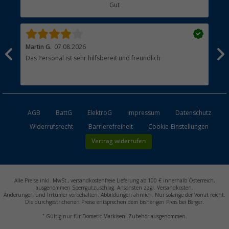
Gut
Händler werden
Martin G.
07.08.2026
Jue
Das Personal ist sehr hilfsbereit und freundlich
Per
AGB
BattG
ElektroG
Impressum
Datenschutz
Widerrufsrecht
Barrierefreiheit
Cookie-Einstellungen
Vertrag widerrufen
Alle Preise inkl. MwSt., versandkostenfreie Lieferung ab 100 € innerhalb Österreich,
ausgenommen Sperrgutzuschlag. Ansonsten zzgl. Versandkosten.
Änderungen und Irrtümer vorbehalten. Abbildungen ähnlich. Nur solange der Vorrat reicht.
Die durchgestrichenen Preise entsprechen dem bisherigen Preis bei Berger.
*
Gültig nur für Dometic Markisen. Zubehör ausgenommen.