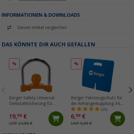
INFORMATIONEN & DOWNLOADS
Diesen Artikel vergleichen
DAS KÖNNTE DIR AUCH GEFALLEN
%
%
Berger Safety Universal
Berger Fahrzeugschutz für
Diebstahlsicherung für
die Anhängerkupplung 34,5
Kugelkupplungen orange
x 32,1 cm
(20)
19,
€
6,
€
99
99
UVP 24,99 €
UVP 9,99 €