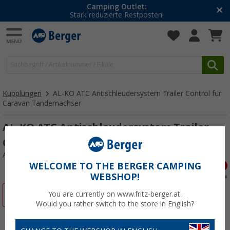
Camping Outlet:
Stark reduzierte Restposten!
Kupplungen
AL-KO ATC Antischleudersystem Trailer Control für
Caravan Tandemachser
AL-KO ATC Antischleudersystem Trailer
Control für Caravan Tandemachser
Art.-Nr.: 238740
WELCOME TO THE BERGER CAMPING
WEBSHOP!
%
You are currently on www.fritz-berger.at.
Would you rather switch to the store in English?