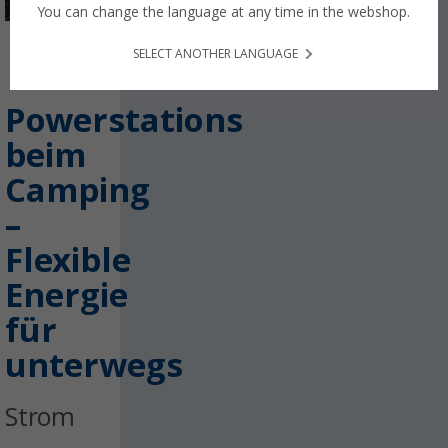
You can change the language at any time in the webshop.
SELECT ANOTHER LANGUAGE
18.06.2026
(0)
Powerstations
beim
Camping
–
Flexible
Energie
für
unterwegs
Strom