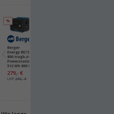
%
Berger
BEPS
Energy BEPS
gbare
800 tragbare
ation
Powerstation
300 W
512 Wh 800 W
€
279,- €
- €
UVP
299,- €