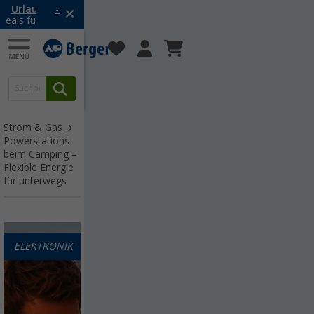
t:
Urlaubs-SALE:
-20% auf Kleidung und Schuhe
Camping Outlet:
posten!
eals für dein Abenteuer!
Mit dem Aktionscode
Stark reduzierte Restposten!
20SSV
Strom & Gas
Powerstations
beim Camping –
Flexible Energie
für unterwegs
ELEKTRONIK