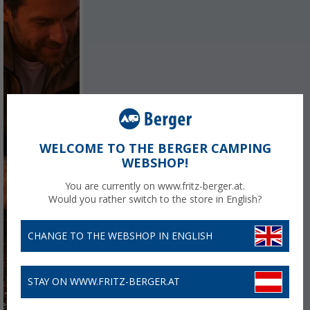
WELCOME TO THE BERGER CAMPING
WEBSHOP!
You are currently on www.fritz-berger.at.
Would you rather switch to the store in English?
CHANGE TO THE WEBSHOP IN ENGLISH
STAY ON WWW.FRITZ-BERGER.AT
I-
eriert