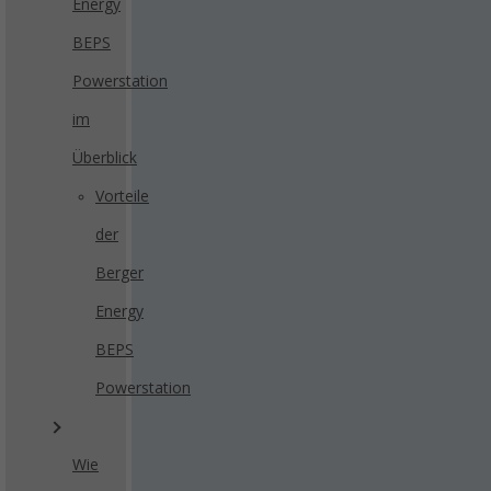
Energy
BEPS
Powerstation
im
Überblick
Vorteile
der
Berger
Energy
BEPS
Powerstation
Wie