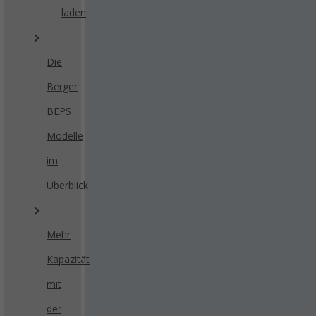
laden
Die
Berger
BEPS
Modelle
im
Überblick
Mehr
Kapazität
mit
der