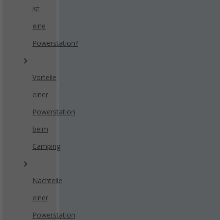
ist
eine
Powerstation?
Vorteile
einer
Powerstation
beim
Camping
Nachteile
einer
Powerstation