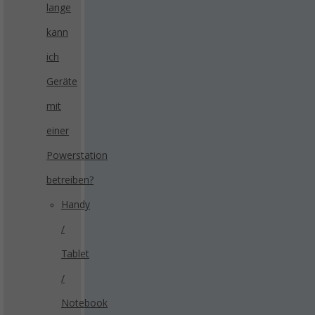
lange
kann
ich
Geräte
mit
einer
Powerstation
betreiben?
Handy
/
Tablet
/
Notebook