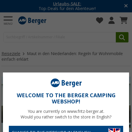
Urlaubs-SALE:
Top-Deals für dein Abenteuer!
Reiseziele
Maut in den Niederlanden: Regeln für Wohnmobile
einfach erklärt
WELCOME TO THE BERGER CAMPING
WEBSHOP!
You are currently on www.fritz-berger.at.
Would you rather switch to the store in English?