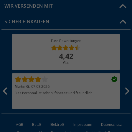
Produkttester
Versandinformationen
WIR VERSENDEN MIT
Jobs & Karriere
Click & Collect
SICHER EINKAUFEN
Geschenkgutschein
Rücksendung
Berger Bewusst
Eure Bewertungen
Bestellstatus
Über uns
4,42
Hauptkatalog
Gut
Händler werden
Martin G.
07.08.2026
Jue
Das Personal ist sehr hilfsbereit und freundlich
Per
AGB
BattG
ElektroG
Impressum
Datenschutz