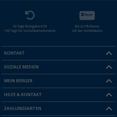
30 Tage Rückgaberecht
Bis zu 5% Bonus
100 Tage für Vorteilskartenbesitzer
mit der Vorteilskarte
KONTAKT
SOZIALE MEDIEN
Du hast eine Frage?
MEIN BERGER
Filiale finden
HILFE & KONTAKT
Vorteilskarte
Blog
ZAHLUNGSARTEN
FAQ & Kontakt