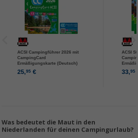
ACSI Campingführer 2026 mit
ACSI St
CampingCard
Campin
Ermäßigungskarte (Deutsch)
Ermäßi
25,
€
33,
95
95
Was bedeutet die Maut in den
Niederlanden für deinen Campingurlaub?