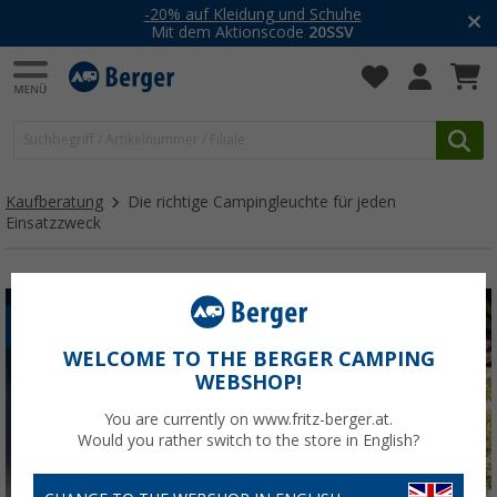
-20% auf Kleidung und Schuhe
Mit dem Aktionscode
20SSV
Kaufberatung
Die richtige Campingleuchte für jeden
Einsatzzweck
ELEKTRONIK
WELCOME TO THE BERGER CAMPING
WEBSHOP!
You are currently on www.fritz-berger.at.
Would you rather switch to the store in English?