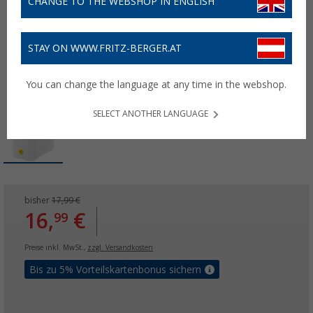
CHANGE TO THE WEBSHOP IN ENGLISH
STAY ON WWW.FRITZ-BERGER.AT
You can change the language at any time in the webshop.
SELECT ANOTHER LANGUAGE
bisher
17,99 €
16,
€
99
Preise inkl. MwSt.,
zzgl. Versandkosten
Bis zu 5% Vorteilskartenbonus sichern