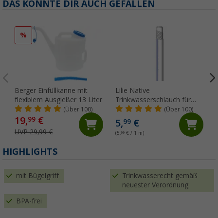
DAS KÖNNTE DIR AUCH GEFALLEN
%
Berger Einfüllkanne mit
Lilie Native
flexiblem Ausgießer 13 Liter
Trinkwasserschlauch für
Kaltwasser 10x15 mm
(Über 100)
(Über 100)
(Meterware)
19,
€
99
5,
€
99
UVP 29,99 €
(5,
99
€ / 1 m)
HIGHLIGHTS
mit Bügelgriff
Trinkwasserecht gemäß
neuester Verordnung
BPA-frei