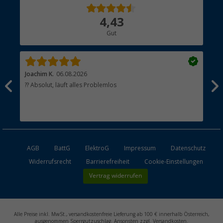
Über uns
4,43
Hauptkatalog
Gut
Händler werden
Joachim K.
06.08.2026
And
l
?? Absolut, läuft alles Problemlos
Sch
he
esen
AGB
BattG
ElektroG
Impressum
Datenschutz
Widerrufsrecht
Barrierefreiheit
Cookie-Einstellungen
Vertrag widerrufen
Alle Preise inkl. MwSt., versandkostenfreie Lieferung ab 100 € innerhalb Österreich,
ausgenommen Sperrgutzuschlag. Ansonsten zzgl. Versandkosten.