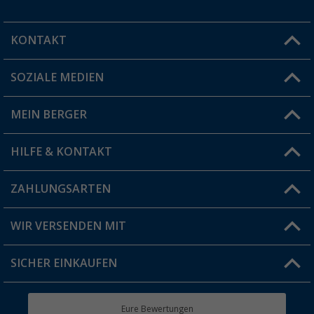
KONTAKT
SOZIALE MEDIEN
Du hast eine Frage?
MEIN BERGER
Filiale finden
HILFE & KONTAKT
Vorteilskarte
Blog
ZAHLUNGSARTEN
FAQ & Kontakt
Produkttester
Versandinformationen
WIR VERSENDEN MIT
Jobs & Karriere
Click & Collect
SICHER EINKAUFEN
Geschenkgutschein
Rücksendung
Berger Bewusst
Eure Bewertungen
Bestellstatus