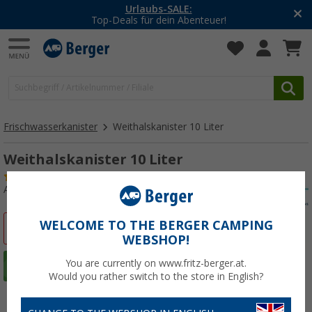
Urlaubs-SALE:
Top-Deals für dein Abenteuer!
Frischwasserkanister
Weithalskanister 10 Liter
Weithalskanister 10 Liter
(11)
Art.-Nr.: 123280
WELCOME TO THE BERGER CAMPING
%
WEBSHOP!
You are currently on www.fritz-berger.at.
Would you rather switch to the store in English?