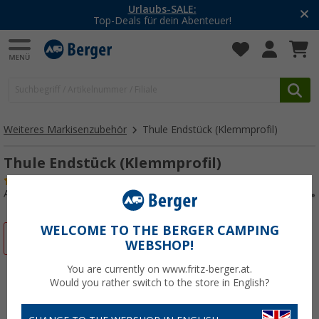
Urlaubs-SALE:
Top-Deals für dein Abenteuer!
Weiteres Markisenzubehör
Thule Endstück (Klemmprofil)
Thule Endstück (Klemmprofil)
(1)
Art.-Nr.: 110403
WELCOME TO THE BERGER CAMPING
%
WEBSHOP!
You are currently on www.fritz-berger.at.
Would you rather switch to the store in English?