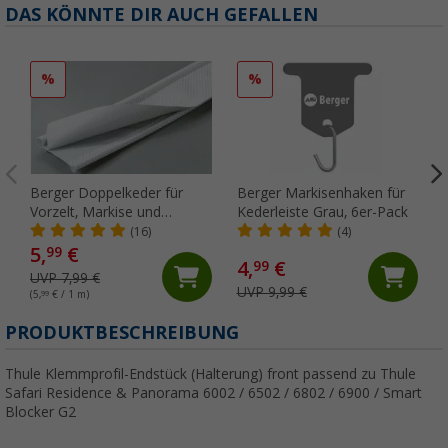
DAS KÖNNTE DIR AUCH GEFALLEN
%
%
Berger Doppelkeder für
Berger Markisenhaken für
Vorzelt, Markise und
Kederleiste Grau, 6er-Pack
Wohnwagen, Meterware
(16)
(4)
5,
€
99
4,
€
99
UVP 7,99 €
UVP 9,99 €
(5,
99
€ / 1 m)
PRODUKTBESCHREIBUNG
Thule Klemmprofil-Endstück (Halterung) front passend zu Thule
Safari Residence & Panorama 6002 / 6502 / 6802 / 6900 / Smart
Blocker G2