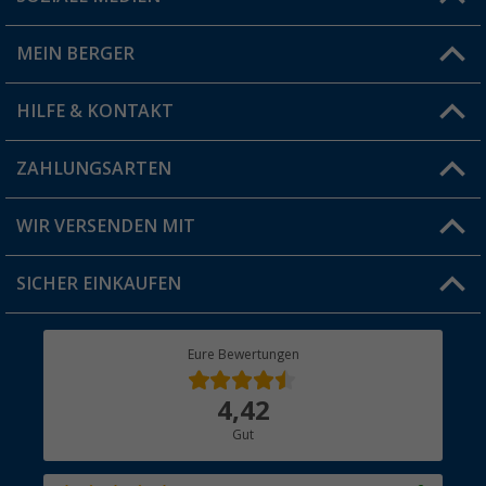
Du hast eine Frage?
MEIN BERGER
Filiale finden
HILFE & KONTAKT
Vorteilskarte
Blog
ZAHLUNGSARTEN
FAQ & Kontakt
Produkttester
Versandinformationen
WIR VERSENDEN MIT
Jobs & Karriere
Click & Collect
SICHER EINKAUFEN
Geschenkgutschein
Rücksendung
Berger Bewusst
Eure Bewertungen
Bestellstatus
Über uns
4,42
Hauptkatalog
Gut
Händler werden