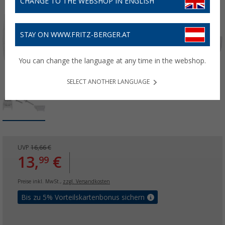
CHANGE TO THE WEBSHOP IN ENGLISH
STAY ON WWW.FRITZ-BERGER.AT
You can change the language at any time in the webshop.
SELECT ANOTHER LANGUAGE
UVP
16,66 €
13,
€
99
Preise inkl. MwSt.,
zzgl. Versandkosten
Bis zu 5% Vorteilskartenbonus sichern