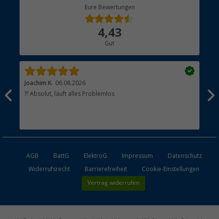
Berger Bewusst
Eure Bewertungen
Bestellstatus
Über uns
4,43
Hauptkatalog
Gut
Händler werden
Joachim K.
06.08.2026
And
l
?? Absolut, läuft alles Problemlos
Sch
he
esen
AGB
BattG
ElektroG
Impressum
Datenschutz
Widerrufsrecht
Barrierefreiheit
Cookie-Einstellungen
Vertrag widerrufen