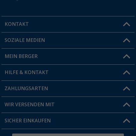
KONTAKT
SOZIALE MEDIEN
Du hast eine Frage?
MEIN BERGER
Filiale finden
HILFE & KONTAKT
Vorteilskarte
Blog
ZAHLUNGSARTEN
FAQ & Kontakt
Produkttester
Versandinformationen
WIR VERSENDEN MIT
Jobs & Karriere
Click & Collect
SICHER EINKAUFEN
Geschenkgutschein
Rücksendung