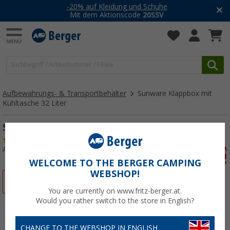
-20% auf Kleidung und Schuhe
Mit dem Aktionscode
20SSV
Aufbewahrungs- & Transportbehälter
Sunware Klappbox mit
Kühltasche 32 Liter
Sunware Klappbox mit Kühltasche 32 Liter
(31)
Art.-Nr.: 408150
WELCOME TO THE BERGER CAMPING
WEBSHOP!
%
You are currently on www.fritz-berger.at.
Would you rather switch to the store in English?
CHANGE TO THE WEBSHOP IN ENGLISH