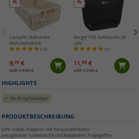
%
%
Camplife Makramee
Berger P26 Kühltasche 26
Mehrzweckkorb
Liter
(10)
(3)
9,
€
11,
€
99
99
UVP 14,99 €
UVP 17,99 €
HIGHLIGHTS
bis 30 kg belastbar
PRODUKTBESCHREIBUNG
Sehr stabile Klappbox mit herausnehmbarer,
passgenauer Isoliertasche und klappbaren Tragegriffen.