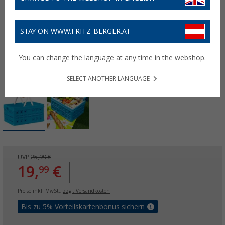
STAY ON WWW.FRITZ-BERGER.AT
You can change the language at any time in the webshop.
SELECT ANOTHER LANGUAGE
UVP
25,99 €
19,
€
99
Preise inkl. MwSt.,
zzgl. Versandkosten
Bis zu 5% Vorteilskartenbonus sichern