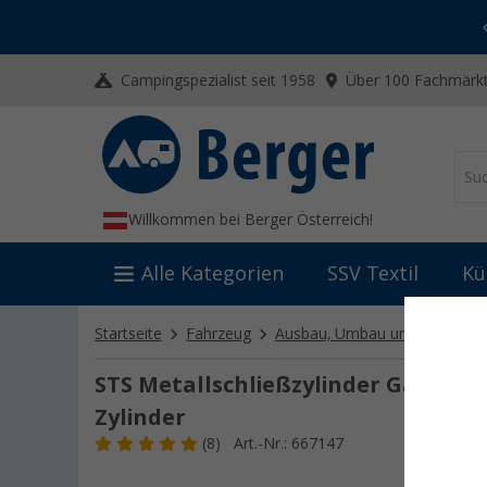
-20% auf Kleidung und Schuhe
Mit dem Aktionscode
20SSV
Campingspezialist seit 1958
Über 100 Fachmärkt
Willkommen bei Berger Österreich!
Alle Kategorien
SSV Textil
Kü
Startseite
Fahrzeug
Ausbau, Umbau und Innenaus
STS Metallschließzylinder Gaskaste
Zylinder
(8)
Art.-Nr.: 667147