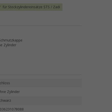
für Steckzylindereinsätze STS / Zadi
 Schmutzkappe
ne Zylinder
chloss
hne Zylinder
chwarz
036231078088