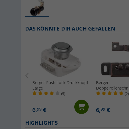
DAS KÖNNTE DIR AUCH GEFALLEN
Berger Push Lock Druckknopf
Berger
Large
Doppelrollenschn
mit Gegenstück
(5)
(2)
6,
€
6,
€
99
99
HIGHLIGHTS