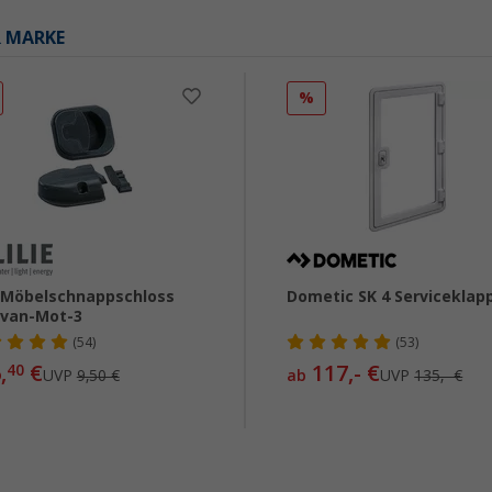
R MARKE
%
e Möbelschnappschloss
Dometic SK 4 Serviceklap
van-Mot-3
(54)
(53)
,
€
117,- €
40
UVP
9,50 €
ab
UVP
135,- €