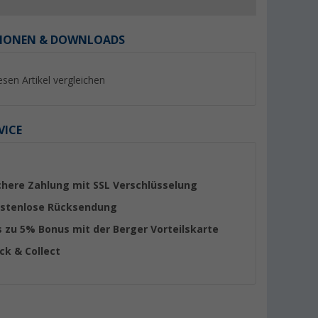
IONEN & DOWNLOADS
esen Artikel vergleichen
%
%
VICE
chere Zahlung mit SSL Verschlüsselung
8936
Berger Chenille-
Sika Sikaflex 522 S
stenlose Rücksendung
ungsmasse
Flauschvorhang
Klebdichtstoff 300
s zu 5% Bonus mit der Berger Vorteilskarte
er 100)
(Über 100)
(44)
9,
€
99
ick & Collect
19,
€
99
UVP 16,89 €
UVP 34,99 €
(33,
30
€ / 1 l)