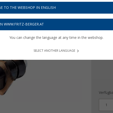
21,
9
E TO THE WEBSHOP IN ENGLISH
Preise inkl
Bis zu 
ON WWW.FRITZ-BERGER.AT
You can change the language at any time in the webshop.
Ausführ
mit Zy
SELECT ANOTHER LANGUAGE
Verfügba
1