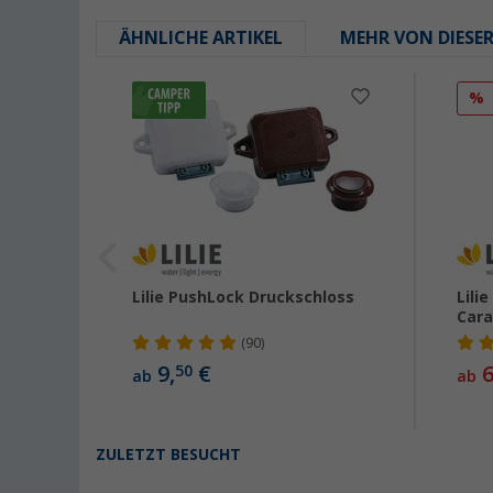
ÄHNLICHE ARTIKEL
MEHR VON DIESE
%
Lilie PushLock Druckschloss
Lili
Cara
(90)
9,
€
6
50
ab
ab
ZULETZT BESUCHT