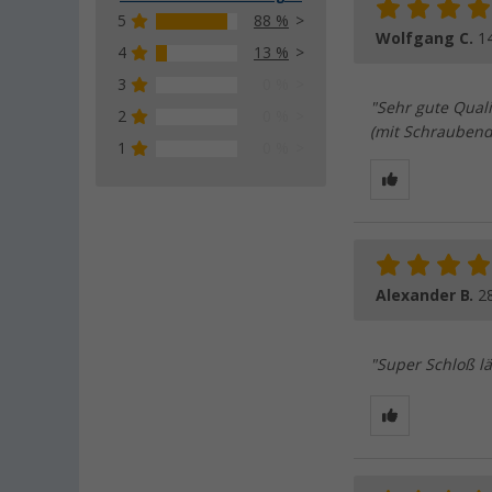
5
88 %
Wolfgang C.
1
4
13 %
3
0 %
"Sehr gute Quali
2
0 %
(mit Schraubend
1
0 %
Alexander B.
2
"Super Schloß lä