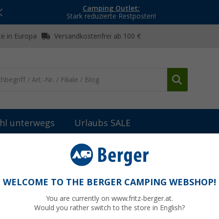
Camping Outlet:
Stark reduzierte Restposten!
e in Europa
Versandkostenfrei ab 100 €
hl unterwegs
Urlaubs SALE
bau
Scharniere, Beschläge & Möbelzubehör
STS Metallschließzy
n für Steckzylindereinsätze STS / Zadi ohne
WELCOME TO THE BERGER CAMPING WEBSHOP!
You are currently on www.fritz-berger.at.
Would you rather switch to the store in English?