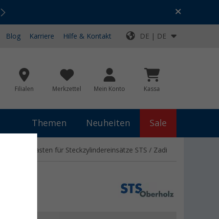
Urlaubs-SALE:
Top-Deals für dein Abenteuer!
Blog
Karriere
Hilfe & Kontakt
DE | DE
Filialen
Merkzettel
Mein Konto
Kassa
Themen
Neuheiten
Sale
linder Gaskasten für Steckzylindereinsätze STS / Zadi