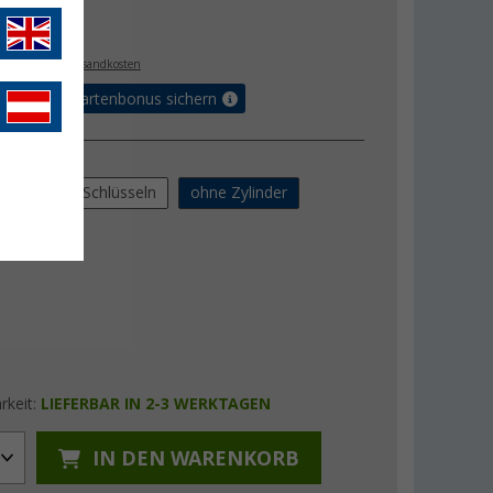
€
9
. MwSt.,
zzgl. Versandkosten
5% Vorteilskartenbonus sichern
ung
linder und 2 Schlüsseln
ohne Zylinder
rkeit:
LIEFERBAR IN 2-3 WERKTAGEN
IN DEN WARENKORB