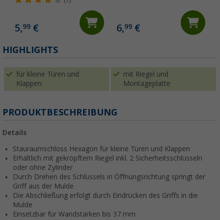
(1)
5,
€
6,
€
99
99
(
HIGHLIGHTS
für kleine Türen und
mit Riegel und
Klappen
Montageplatte
PRODUKTBESCHREIBUNG
Details
Stauraumschloss Hexagon für kleine Türen und Klappen
Erhältlich mit gekröpftem Riegel inkl. 2 Sicherheitsschlüsseln
oder ohne Zylinder
Durch Drehen des Schlüssels in Öffnungsrichtung springt der
Griff aus der Mulde
Die Abschließung erfolgt durch Eindrücken des Griffs in die
Mulde
Einsetzbar für Wandstärken bis 37 mm