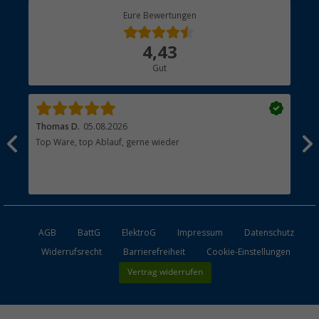
Berger Bewusst
Eure Bewertungen
Bestellstatus
Über uns
4,43
Hauptkatalog
Gut
Händler werden
Thomas D.
05.08.2026
Kla
Top Ware, top Ablauf, gerne wieder
Wie
ein
AGB
BattG
ElektroG
Impressum
Datenschutz
Widerrufsrecht
Barrierefreiheit
Cookie-Einstellungen
Vertrag widerrufen