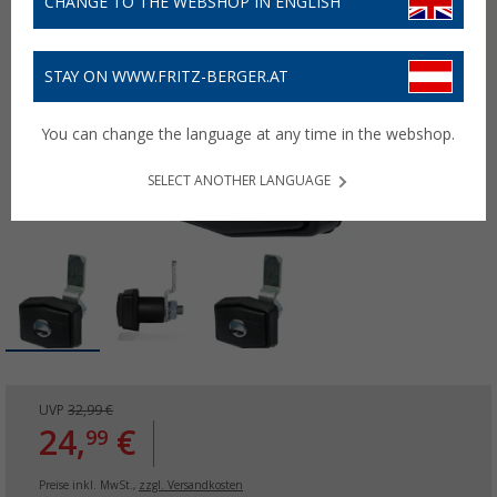
CHANGE TO THE WEBSHOP IN ENGLISH
STAY ON WWW.FRITZ-BERGER.AT
You can change the language at any time in the webshop.
SELECT ANOTHER LANGUAGE
UVP
32,99 €
24,
€
99
Preise inkl. MwSt.,
zzgl. Versandkosten