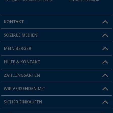
100 Tage für Vorteilskartenbesitzer
mit der Vorteilskarte
KONTAKT
SOZIALE MEDIEN
Du hast eine Frage?
MEIN BERGER
Filiale finden
HILFE & KONTAKT
Vorteilskarte
Blog
ZAHLUNGSARTEN
FAQ & Kontakt
Produkttester
Versandinformationen
WIR VERSENDEN MIT
Jobs & Karriere
Click & Collect
SICHER EINKAUFEN
Geschenkgutschein
Rücksendung