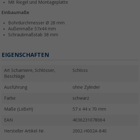
Mit Riegel und Montageplatte
Einbaumaße
Bohrdurchmesser Ø 28 mm
Außenmaße 57x44 mm
Schraubmaßstab 38 mm
EIGENSCHAFTEN
Art Scharniere, Schlösser,
Schloss
Beschläge
Ausführung
ohne Zylinder
Farbe
schwarz
Maße (LxBxH)
57 x 44 x 70 mm
EAN
4036231078064
Hersteller Artikel-Nr.
2002-H002A-840