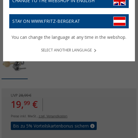
CHANGE TO THE WEBSHOP IN ENGLISH
STAY ON WWW.FRITZ-BERGER.AT
You can change the language at any time in the webshop.
SELECT ANOTHER LANGUAGE
UVP
28,99 €
19,
€
99
Preise inkl. MwSt.,
zzgl. Versandkosten
Bis zu 5% Vorteilskartenbonus sichern