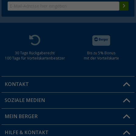
30 Tage Rückgaberecht
Bis zu 5% Bonus
100 Tage für Vorteilskartenbesitzer
mit der Vorteilskarte
KONTAKT
SOZIALE MEDIEN
Du hast eine Frage?
MEIN BERGER
Filiale finden
HILFE & KONTAKT
Vorteilskarte