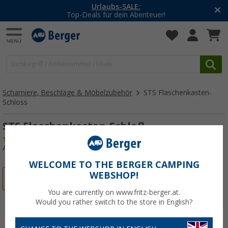
Urlaubs-SALE:
Top-Deals für dein Abenteuer!
Scharniere, Beschläge & Möbelzubehör
STS Flaschenkasten-
Schloss
STS Flaschenkasten-Schloß
(2)
Art.-Nr.: 171100
WELCOME TO THE BERGER CAMPING
WEBSHOP!
%
You are currently on www.fritz-berger.at.
Would you rather switch to the store in English?