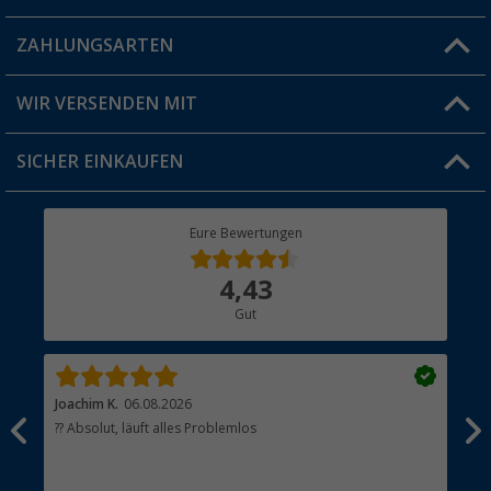
Blog
ZAHLUNGSARTEN
FAQ & Kontakt
Produkttester
Versandinformationen
WIR VERSENDEN MIT
Jobs & Karriere
Click & Collect
SICHER EINKAUFEN
Geschenkgutschein
Rücksendung
Berger Bewusst
Eure Bewertungen
Bestellstatus
Über uns
4,43
Hauptkatalog
Gut
Händler werden
Joachim K.
06.08.2026
And
l
?? Absolut, läuft alles Problemlos
Sch
he
esen