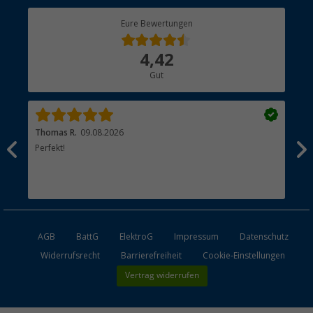
Berger Bewusst
Eure Bewertungen
Bestellstatus
Über uns
4,42
Hauptkatalog
Gut
Händler werden
Thomas R.
09.08.2026
Rei
men.
Perfekt!
Top
esen
AGB
BattG
ElektroG
Impressum
Datenschutz
Widerrufsrecht
Barrierefreiheit
Cookie-Einstellungen
Vertrag widerrufen