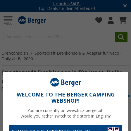
Urlaubs-SALE:
Top-Deals für dein Abenteuer!
Drehkonsolen
Sportscraft Drehkonsole & Adapter für Iveco-
Daily ab Bj. 2000
Sportscraft Drehkonsole für Iveco-Daily
ab Bj. 2000
Art.-Nr.: 157430
WELCOME TO THE BERGER CAMPING
WEBSHOP!
You are currently on www.fritz-berger.at.
Would you rather switch to the store in English?