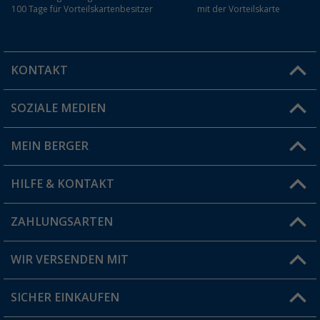
100 Tage für Vorteilskartenbesitzer
mit der Vorteilskarte
KONTAKT
SOZIALE MEDIEN
Du hast eine Frage?
MEIN BERGER
Filiale finden
HILFE & KONTAKT
Vorteilskarte
Blog
ZAHLUNGSARTEN
FAQ & Kontakt
Produkttester
Versandinformationen
WIR VERSENDEN MIT
Jobs & Karriere
Click & Collect
SICHER EINKAUFEN
Geschenkgutschein
Rücksendung