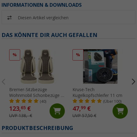
INFORMATIONEN & DOWNLOADS
Diesen Artikel vergleichen
DAS KÖNNTE DIR AUCH GEFALLEN
%
%
Bremer-Sitzbezüge
Kruse-Tech
Wohnmobil Schonbezüge 2
Kugelkopfschleifer 11 cm
Stück für Ducato / Jumper /
(40)
(Über 100)
Boxer beige/braun
123,
€
47,
€
65
99
UVP 138,- €
UVP 57,50 €
PRODUKTBESCHREIBUNG