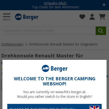
Urlaubs-SALE:
Top-Deals für dein Abenteuer!
Drehkonsolen
Drehkonsole Renault Master für Originalsitz
Drehkonsole Renault Master für
Originalsitz
(7)
Art.-Nr.: 139440
WELCOME TO THE BERGER CAMPING
WEBSHOP!
%
You are currently on www.fritz-berger.at.
Would you rather switch to the store in English?