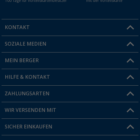
100 Tage für Vorteilskartenbesitzer
mit der Vorteilskarte
KONTAKT
SOZIALE MEDIEN
Du hast eine Frage?
MEIN BERGER
Filiale finden
HILFE & KONTAKT
Vorteilskarte
Blog
ZAHLUNGSARTEN
FAQ & Kontakt
Produkttester
Versandinformationen
WIR VERSENDEN MIT
Jobs & Karriere
Click & Collect
SICHER EINKAUFEN
Geschenkgutschein
Rücksendung