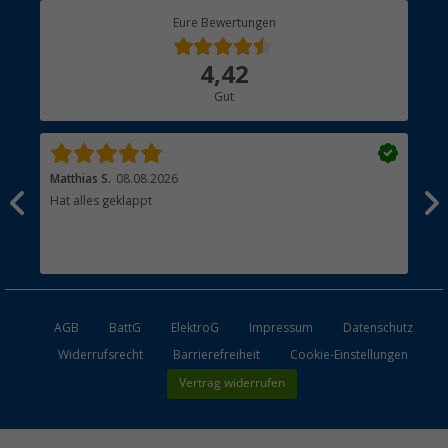
Berger Bewusst
Eure Bewertungen
Bestellstatus
Über uns
4,42
Hauptkatalog
Gut
Händler werden
Matthias S.
08.08.2026
Kat
Hat alles geklappt
Sch
Bez
AGB
BattG
ElektroG
Impressum
Datenschutz
Widerrufsrecht
Barrierefreiheit
Cookie-Einstellungen
Vertrag widerrufen