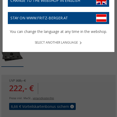
CHANGE TO THE WEBSHOP IN ENGLISH
STAY ON WWW.FRITZ-BERGER.AT
You can change the language at any time in the webshop.
SELECT ANOTHER LANGUAGE
UVP
305,- €
222,- €
Preise inkl. MwSt.,
versandkostenfrei
6,66
€ Vorteilskartenbonus sichern