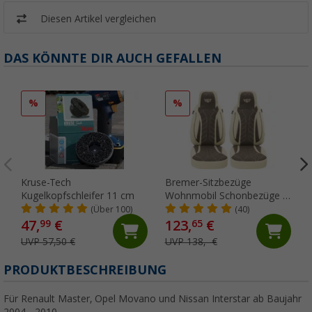
Diesen Artikel vergleichen
DAS KÖNNTE DIR AUCH GEFALLEN
%
%
Kruse-Tech
Bremer-Sitzbezüge
Kugelkopfschleifer 11 cm
Wohnmobil Schonbezüge 2
Stück für Ducato / Jumper /
(Über 100)
(40)
Boxer beige/braun
47,
€
123,
€
99
65
UVP 57,50 €
UVP 138,- €
PRODUKTBESCHREIBUNG
Für Renault Master, Opel Movano und Nissan Interstar ab Baujahr