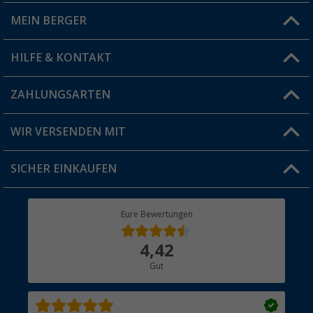
MEIN BERGER
Filiale finden
HILFE & KONTAKT
Vorteilskarte
Blog
ZAHLUNGSARTEN
FAQ & Kontakt
Produkttester
Versandinformationen
WIR VERSENDEN MIT
Jobs & Karriere
Click & Collect
SICHER EINKAUFEN
Geschenkgutschein
Rücksendung
Berger Bewusst
Eure Bewertungen
Bestellstatus
Über uns
4,42
Hauptkatalog
Gut
Händler werden