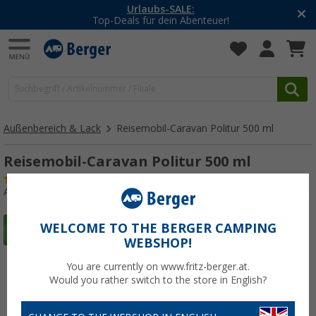
Urlaubs-SALE:
Top-Deals für dein Abenteuer!
Außenbereich & Lack
Reisemobil-Caravan Politur 500 ml
Reisemobil-Caravan Politur 500 ml
(21)
Art.-Nr.: 107400
WELCOME TO THE BERGER CAMPING
WEBSHOP!
You are currently on www.fritz-berger.at.
Would you rather switch to the store in English?