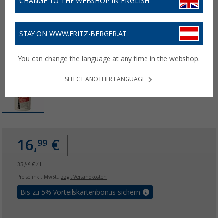
CHANGE TO THE WEBSHOP IN ENGLISH
STAY ON WWW.FRITZ-BERGER.AT
You can change the language at any time in the webshop.
SELECT ANOTHER LANGUAGE
16,
€
99
33,
€ / l
98
Preise inkl. MwSt.,
zzgl. Versandkosten
Bis zu 5% Vorteilskartenbonus sichern