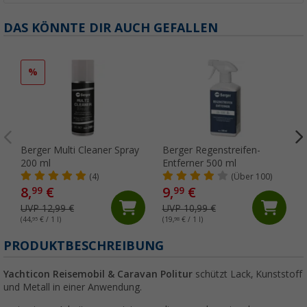
DAS KÖNNTE DIR AUCH GEFALLEN
%
Berger Multi Cleaner Spray
Berger Regenstreifen-
200 ml
Entferner 500 ml
(4)
(Über 100)
8,
€
9,
€
99
99
UVP 12,99 €
UVP 10,99 €
(44,
95
€ / 1 l)
(19,
98
€ / 1 l)
PRODUKTBESCHREIBUNG
Yachticon Reisemobil & Caravan Politur
schützt Lack, Kunststoff
und Metall in einer Anwendung.