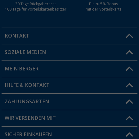
30 Tage Rückgaberecht
Bis zu 5% Bonus
100 Tage für Vorteilskartenbesitzer
mit der Vorteilskarte
KONTAKT
SOZIALE MEDIEN
Du hast eine Frage?
MEIN BERGER
Filiale finden
HILFE & KONTAKT
Vorteilskarte
Blog
ZAHLUNGSARTEN
FAQ & Kontakt
Produkttester
Versandinformationen
WIR VERSENDEN MIT
Jobs & Karriere
Click & Collect
SICHER EINKAUFEN