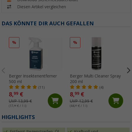
Diesen Artikel vergleichen
DAS KÖNNTE DIR AUCH GEFALLEN
%
%
Berger Insektenentferner
Berger Multi Cleaner Spray
500 ml
200 ml
(11)
(4)
8,
€
8,
€
99
99
UVP 13,99 €
UVP 12,99 €
(17,
98
€ / 1 l)
(44,
95
€ / 1 l)
HIGHLIGHTS
Entfernt Regenstreifen, Öl,
Kraftvoll und