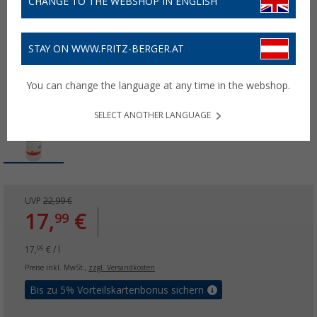
CHANGE TO THE WEBSHOP IN ENGLISH
STAY ON WWW.FRITZ-BERGER.AT
You can change the language at any time in the webshop.
SELECT ANOTHER LANGUAGE
UVP
22,99 €
17,
€
99
17,
€ / l
99
Preise inkl. MwSt.,
zzgl. Versandkosten
Bis zu 5% Vorteilskartenbonus sichern