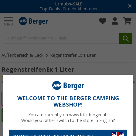
-20% auf Kleidung und Schuhe
Mit dem Aktionscode
20SSV
Außenbereich & Lack
RegenstreifenEx 1 Liter
RegenstreifenEx 1 Liter
(43)
Art.-Nr.: 400850
WELCOME TO THE BERGER CAMPING
%
WEBSHOP!
You are currently on www.fritz-berger.at.
Would you rather switch to the store in English?