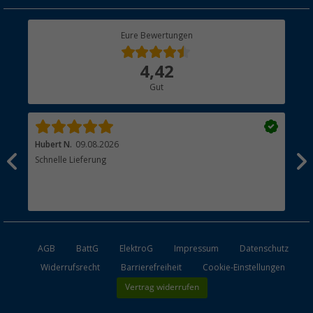
Geschenkgutschein
Rücksendung
Berger Bewusst
Eure Bewertungen
Bestellstatus
Über uns
4,42
Hauptkatalog
Gut
Händler werden
Hubert N.
09.08.2026
Kai 
Schnelle Lieferung
Seh
AGB
BattG
ElektroG
Impressum
Datenschutz
Widerrufsrecht
Barrierefreiheit
Cookie-Einstellungen
Vertrag widerrufen