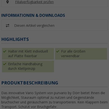
Filialverfügbarkeit prüfen
INFORMATIONEN & DOWNLOADS
Diesen Artikel vergleichen
HIGHLIGHTS
Halter mit Klett individuell
Für alle Größen
auf Platte fixierbar
verwendbar
Einfache Handhabung
durch Klettprinzip
PRODUKTBESCHREIBUNG
Das innovative Vario System von purvario by Dörr bietet Ihnen die
Möglichkeit, Stauraum optimal zu nutzen und Gegenstände
bruchsicher und geräuscharm zu transportieren. Kein Klappern beim
Transport. Schützt vor Bruchgefahr.