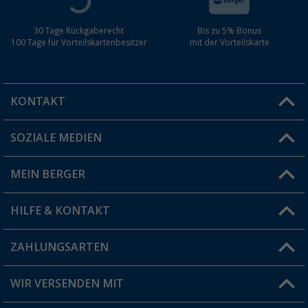
30 Tage Rückgaberecht
Bis zu 5% Bonus
100 Tage für Vorteilskartenbesitzer
mit der Vorteilskarte
KONTAKT
SOZIALE MEDIEN
Du hast eine Frage?
MEIN BERGER
Filiale finden
HILFE & KONTAKT
Vorteilskarte
Blog
ZAHLUNGSARTEN
FAQ & Kontakt
Produkttester
Versandinformationen
WIR VERSENDEN MIT
Jobs & Karriere