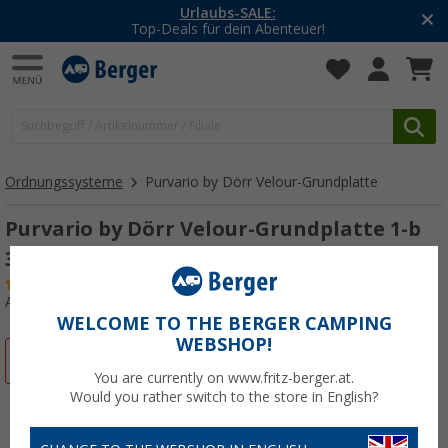
Urlaubs-SALE:
Top-Deals für dein Abenteuer!
Ordnungssysteme
Purvario by Dörr Velour-Grundplatte
Purvario by Dörr Velour-Grundplatte 1-b
30 x 50 cm
(50)
Art.-Nr.: 419900
WELCOME TO THE BERGER CAMPING
WEBSHOP!
%
You are currently on www.fritz-berger.at.
Would you rather switch to the store in English?