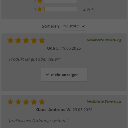
2
0 %
(16)
1
2 %
17,
€
99
UVP
28,50 €
Neueste
Sortieren:
Verifizierte Bewertung
Purvario by Dörr Vario System Modul 3 2er T
Udo L.
19.06.2026
(13)
19,
€
95
"Produkt ist gut aber teuer"
UVP
26,50 €
mehr anzeigen
Verifizierte Bewertung
Klaus-Andreas W.
23.03.2026
"praktisches Ordnungssystem "