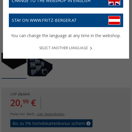
CHANGE TO THE WEBSHOP IN ENGLISH
STAY ON WWW.FRITZ-BERGER.AT
You can change the language at any time in the webshop.
SELECT ANOTHER LANGUAGE
UVP
28,50 €
20,
€
99
Preise inkl. MwSt.,
zzgl. Versandkosten
Bis zu 5% Vorteilskartenbonus sichern