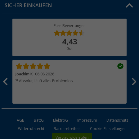
Click & Collect
SICHER EINKAUFEN
Geschenkgutschein
Rücksendung
Berger Bewusst
Eure Bewertungen
Bestellstatus
Über uns
4,43
Hauptkatalog
Gut
Händler werden
Joachim K.
06.08.2026
And
l
?? Absolut, läuft alles Problemlos
Sch
he
esen
AGB
BattG
ElektroG
Impressum
Datenschutz
Widerrufsrecht
Barrierefreiheit
Cookie-Einstellungen
Vertrag widerrufen