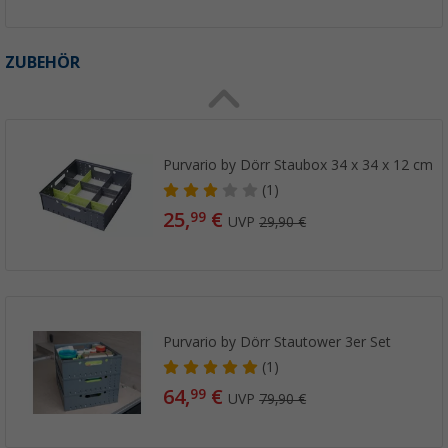
ZUBEHÖR
Purvario by Dörr Staubox 34 x 34 x 12 cm
(1)
25,
€
99
UVP
29,90 €
Purvario by Dörr Stautower 3er Set
(1)
64,
€
99
UVP
79,90 €