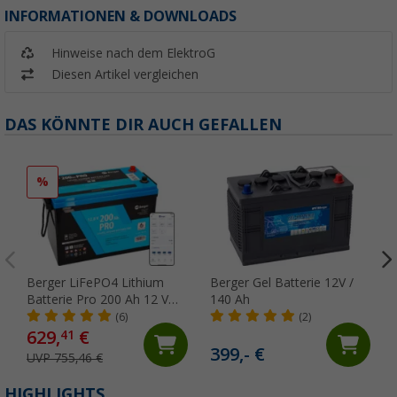
INFORMATIONEN & DOWNLOADS
Hinweise nach dem ElektroG
Diesen Artikel vergleichen
DAS KÖNNTE DIR AUCH GEFALLEN
%
Berger LiFePO4 Lithium
Berger Gel Batterie 12V /
Batterie Pro 200 Ah 12 V
140 Ah
mit Bluetooth & Heizung
(6)
(2)
629,
€
41
399,- €
UVP 755,46 €
HIGHLIGHTS