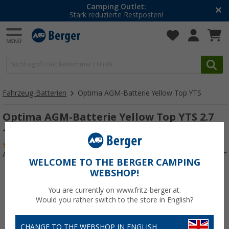
Camping Outlet:
Stark reduzierte Restposten!
Fahrzeug-Batterien
Optima AGM-Batterie Yellow Top YTS
Optima AGM-Batterie Yellow Top YTS 2.7
12 V / 38 Ah
(5)
Art.-Nr.: 232320
WELCOME TO THE BERGER CAMPING
WEBSHOP!
You are currently on www.fritz-berger.at.
Would you rather switch to the store in English?
CHANGE TO THE WEBSHOP IN ENGLISH