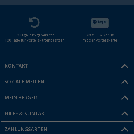
30 Tage Rückgaberecht
Bis zu 5% Bonus
100 Tage für Vorteilskartenbesitzer
mit der Vorteilskarte
KONTAKT
SOZIALE MEDIEN
Du hast eine Frage?
MEIN BERGER
Filiale finden
HILFE & KONTAKT
Vorteilskarte
Blog
ZAHLUNGSARTEN
FAQ & Kontakt