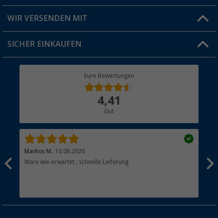
Produkttester
Versandinformationen
WIR VERSENDEN MIT
Jobs & Karriere
Click & Collect
SICHER EINKAUFEN
Geschenkgutschein
Rücksendung
Berger Bewusst
Eure Bewertungen
Bestellstatus
Über uns
4,41
Hauptkatalog
Gut
Händler werden
Markus M.
10.08.2026
Gab
Ware wie erwartet , schnelle Lieferung
Gut
Gut