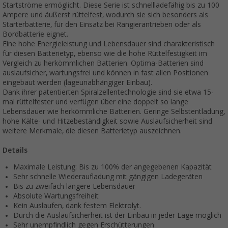
Startströme ermöglicht. Diese Serie ist schnellladefähig bis zu 100
Ampere und äußerst rüttelfest, wodurch sie sich besonders als
Starterbatterie, für den Einsatz bei Rangierantrieben oder als
Bordbatterie eignet.
Eine hohe Energieleistung und Lebensdauer sind charakteristisch
für diesen Batterietyp, ebenso wie die hohe Rüttelfestigkeit im
Vergleich zu herkömmlichen Batterien. Optima-Batterien sind
auslaufsicher, wartungsfrei und können in fast allen Positionen
eingebaut werden (lageunabhängiger Einbau).
Dank ihrer patentierten Spiralzellentechnologie sind sie etwa 15-
mal rüttelfester und verfügen über eine doppelt so lange
Lebensdauer wie herkömmliche Batterien. Geringe Selbstentladung,
hohe Kälte- und Hitzebeständigkeit sowie Auslaufsicherheit sind
weitere Merkmale, die diesen Batterietyp auszeichnen.
Details
Maximale Leistung: Bis zu 100% der angegebenen Kapazität
Sehr schnelle Wiederaufladung mit gängigen Ladegeräten
Bis zu zweifach längere Lebensdauer
Absolute Wartungsfreiheit
Kein Auslaufen, dank festem Elektrolyt.
Durch die Auslaufsicherheit ist der Einbau in jeder Lage möglich
Sehr unempfindlich gegen Erschütterungen