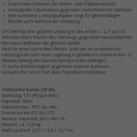
Dual Power Batterien für Starter- und Traktionseinsatz
Verdoppelte Lebensdauer gegenüber herkömmlichen Batterien
Eine konstante Leistungsabgabe sorgt für gleichmäßigen
Betrieb auch während der Entladung
OPTIMA hat eine größere Leistung in den ersten 1, 2, 5 und 10
Sekunden beim Starten des Fahrzeugs gegenüber handelsüblichen
Blei-Säure-Batterien der gleichen Größe
Ideal für einen saisonalen Einsatz. Jederzeit ein problemloser
Fahrzeugstart nach einer Lagerung in geladenem Zustand über 12
Monate hinweg bei Raumtemperatur (oder niedriger)
15-fache Rüttelfestigkeit gegenüber anderen Batterien
Auslaufsicher und in fast allen Positionen montierbar
Technische Daten (38 Ah)
Spannung: 12V (Pluspol links)
Kapazität: 38Ah
Kaltstrom bei -18°C (A): 460
Startstrom bei 0°C (A): 575
Reserve Kapazität: (BCI) Min: 66
Gewicht: ca. 11,8 kg
Maße (LxBxH): 23,7 x 12,9 x 22,7 cm