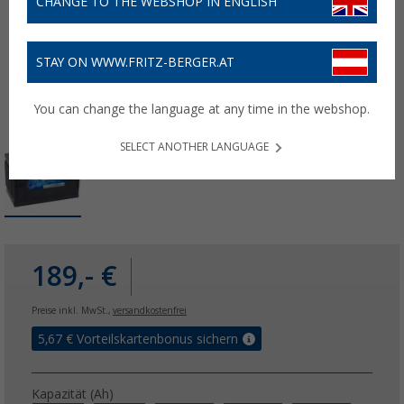
CHANGE TO THE WEBSHOP IN ENGLISH
STAY ON WWW.FRITZ-BERGER.AT
You can change the language at any time in the webshop.
SELECT ANOTHER LANGUAGE
189,- €
Preise inkl. MwSt.,
versandkostenfrei
5,67
€ Vorteilskartenbonus sichern
Kapazität (Ah)