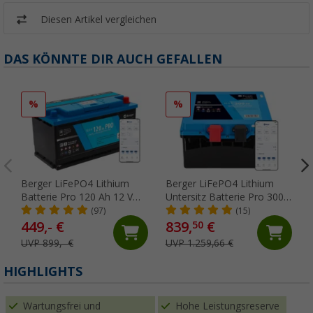
Diesen Artikel vergleichen
DAS KÖNNTE DIR AUCH GEFALLEN
%
%
Berger LiFePO4 Lithium
Berger LiFePO4 Lithium
Batterie Pro 120 Ah 12 V
Untersitz Batterie Pro 300
mit Bluetooth & Heizung
Ah 12 V mit Bluetooth &
(97)
(15)
Heizung
449,- €
839,
€
50
UVP 899,- €
UVP 1.259,66 €
HIGHLIGHTS
Wartungsfrei und
Hohe Leistungsreserve