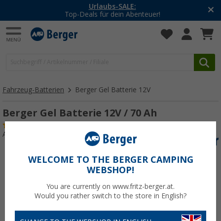
Urlaubs-SALE:
Top-Deals für dein Abenteuer!
Fahrzeug-Batterien
Berger Gel Batterie 12V
Berger Gel Batterie 12V / 70 Ah
(2)
Art.-Nr.: 264250
WELCOME TO THE BERGER CAMPING
WEBSHOP!
You are currently on www.fritz-berger.at.
Would you rather switch to the store in English?