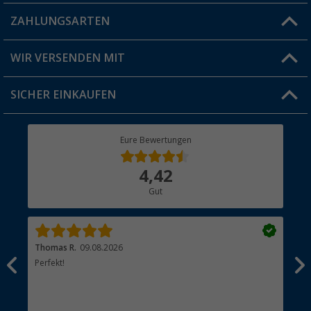
Blog
ZAHLUNGSARTEN
FAQ & Kontakt
Produkttester
Versandinformationen
WIR VERSENDEN MIT
Jobs & Karriere
Click & Collect
SICHER EINKAUFEN
Geschenkgutschein
Rücksendung
Berger Bewusst
Eure Bewertungen
Bestellstatus
Über uns
4,42
Hauptkatalog
Gut
Händler werden
Thomas R.
09.08.2026
Rei
men.
Perfekt!
Top
esen