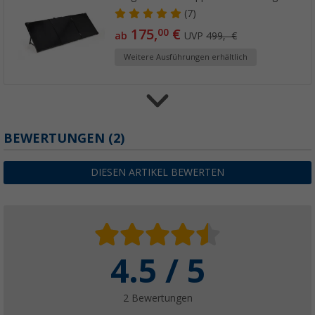
(7)
175,
€
00
ab
UVP
499,- €
Weitere Ausführungen erhältlich
Berger Komplettanlage faltbares Solarpanel 
BEWERTUNGEN
(2)
Laderegler
(
Über
100)
DIESEN ARTIKEL BEWERTEN
119,
€
00
UVP
199,- €
4.5 / 5
Berger SW Sinus Wechselrichter mit Netzvo
(4)
199,
€
00
2 Bewertungen
ab
UVP
249,- €