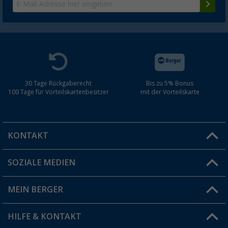
30 Tage Rückgaberecht
Bis zu 5% Bonus
100 Tage für Vorteilskartenbesitzer
mit der Vorteilskarte
KONTAKT
SOZIALE MEDIEN
Du hast eine Frage?
MEIN BERGER
Filiale finden
HILFE & KONTAKT
Vorteilskarte