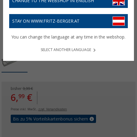
CHANGE TO THE WEBSHOP IN ENGLISH
STAY ON WWW.FRITZ-BERGER.AT
You can change the language at any time in the webshop.
SELECT ANOTHER LANGUAGE
bisher
9,99 €
6,
€
99
Preise inkl. MwSt.,
zzgl. Versandkosten
Bis zu 5% Vorteilskartenbonus sichern