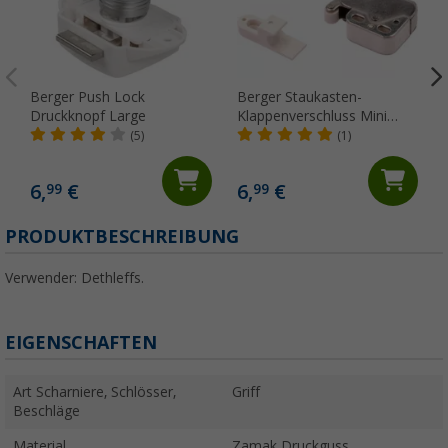
Berger Push Lock
Berger Staukasten-
Druckknopf Large
Klappenverschluss Mini
Latch
(5)
(1)
6,
€
6,
€
99
99
(
PRODUKTBESCHREIBUNG
Verwender: Dethleffs.
EIGENSCHAFTEN
Art Scharniere, Schlösser,
Griff
Beschläge
Material
Zamak Druckguss