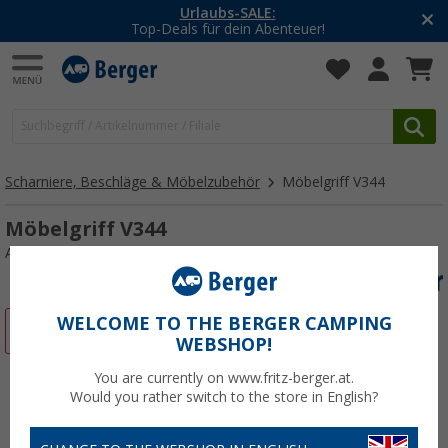
Urlaubs-SALE:
Top-Deals für dein Abenteuer!
Scharniere, Beschläge & Möbelzubehör
Möbelgriff V344
Möbelgriff V344
Art.-Nr.: 259710
WELCOME TO THE BERGER CAMPING
%
WEBSHOP!
You are currently on www.fritz-berger.at.
Would you rather switch to the store in English?