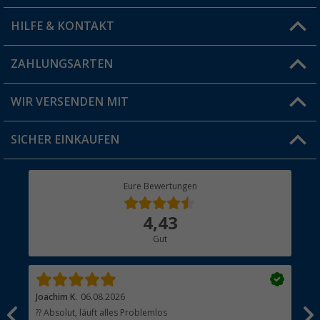
HILFE & KONTAKT
Vorteilskarte
Blog
ZAHLUNGSARTEN
FAQ & Kontakt
Produkttester
Versandinformationen
WIR VERSENDEN MIT
Jobs & Karriere
Click & Collect
SICHER EINKAUFEN
Geschenkgutschein
Rücksendung
Berger Bewusst
Eure Bewertungen
Bestellstatus
Über uns
4,43
Hauptkatalog
Gut
Händler werden
Joachim K.
06.08.2026
And
l
?? Absolut, läuft alles Problemlos
Sch