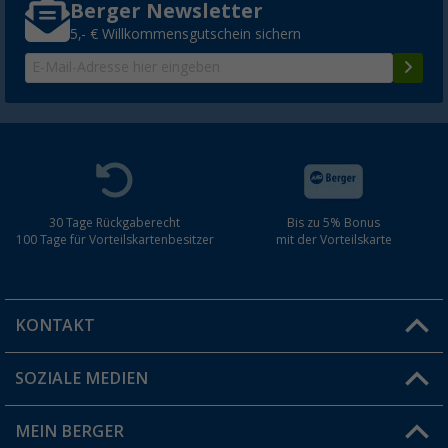
Berger Newsletter
5,- € Willkommensgutschein sichern
30 Tage Rückgaberecht
Bis zu 5% Bonus
100 Tage für Vorteilskartenbesitzer
mit der Vorteilskarte
KONTAKT
SOZIALE MEDIEN
Du hast eine Frage?
MEIN BERGER
Filiale finden