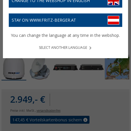
CHANGE TO THE WEBSHOP IN ENGLISH
STAY ON WWW.FRITZ-BERGER.AT
You can change the language at any time in the webshop.
SELECT ANOTHER LANGUAGE
2.949,- €
Preise inkl. MwSt.,
versandkostenfrei
147,45
€ Vorteilskartenbonus sichern