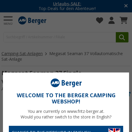
-20% auf Kleidung und Schuhe
Mit dem Aktionscode
20SSV
Camping-Sat-Anlagen
Megasat Seaman 37 Vollautomatische
Sat-Anlage
Megasat Seaman 37 Single
Vollautomatische Sat-Anlage
Art.-Nr.: 270330
WELCOME TO THE BERGER CAMPING
WEBSHOP!
You are currently on www.fritz-berger.at.
Would you rather switch to the store in English?