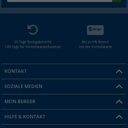
30 Tage Rückgaberecht
Bis zu 5% Bonus
100 Tage für Vorteilskartenbesitzer
mit der Vorteilskarte
KONTAKT
SOZIALE MEDIEN
Du hast eine Frage?
MEIN BERGER
Filiale finden
HILFE & KONTAKT
Vorteilskarte