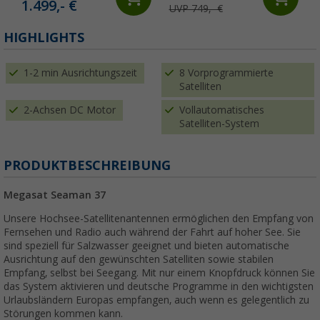
1.499,- €
UVP 749,- €
HIGHLIGHTS
1-2 min Ausrichtungszeit
8 Vorprogrammierte
Satelliten
2-Achsen DC Motor
Vollautomatisches
Satelliten-System
PRODUKTBESCHREIBUNG
Megasat Seaman 37
Unsere Hochsee-Satellitenantennen ermöglichen den Empfang von
Fernsehen und Radio auch während der Fahrt auf hoher See. Sie
sind speziell für Salzwasser geeignet und bieten automatische
Ausrichtung auf den gewünschten Satelliten sowie stabilen
Empfang, selbst bei Seegang. Mit nur einem Knopfdruck können Sie
das System aktivieren und deutsche Programme in den wichtigsten
Urlaubsländern Europas empfangen, auch wenn es gelegentlich zu
Störungen kommen kann.