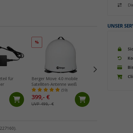
Di
UNSER SER
%
%
Si
Ko
Bi
Cl
teil für
Berger Move 4.0 mobile
Berger Pathfinder 
er
Satelliten-Antenne weiß
vollautomatische 
weiß
(59)
(12)
399,- €
399,- €
UVP 499,- €
UVP 549,- €
 227160).