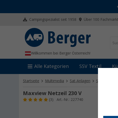
-20% auf Kleidung und Schuhe
Mit dem Aktionscode
20SSV
Campingspezialist seit 1958
Über 100 Fachmärkt
Willkommen bei Berger Österreich!
Alle Kategorien
SSV Textil
Kü
Startseite
Multimedia
Sat-Anlagen
Sat-Zubehör
Maxview Netzeil 230 V
(3)
Art.-Nr.: 227740