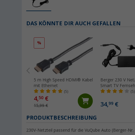
DAS KÖNNTE DIR AUCH GEFALLEN
%
5 m High Speed HDMI® Kabel
Berger 230 V Netz
mit Ethernet
Smart TV Fernseh
(5)
(5)
4,
€
50
34,
€
99
15,99 €
PRODUKTBESCHREIBUNG
230V-Netzteil passend für die VuQube Auto (Berger-Nr.