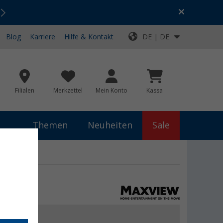
Urlaubs-SALE:
Top-Deals für dein Abenteuer!
Blog
Karriere
Hilfe & Kontakt
DE | DE
Filialen
Merkzettel
Mein Konto
Kassa
Themen
Neuheiten
Sale
€
9