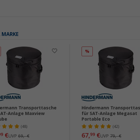
R MARKE
%
ermann Transporttasche
Hindermann Transportta
SAT-Anlage Maxview
für SAT-Anlage Megasat
ube
Portable Eco
(48)
(42)
€
67,
€
99
99
UVP
69,- €
UVP
79,- €