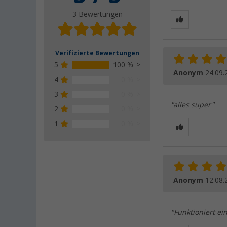
3 Bewertungen
Verifizierte Bewertungen
5
100 %
Anonym
24.09.
4
0 %
3
0 %
"alles super"
2
0 %
1
0 %
Anonym
12.08.
"Funktioniert ei