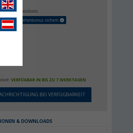
. MwSt.,
zzgl. Versandkosten
5% Vorteilskartenbonus sichern
rkeit:
VERFÜGBAR IN BIS ZU 7 WERKTAGEN
ACHRICHTIGUNG BEI VERFÜGBARKEIT
IONEN & DOWNLOADS