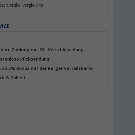
esen Artikel vergleichen
VICE
%
chere Zahlung mit SSL Verschlüsselung
stenlose Rücksendung
s zu 5% Bonus mit der Berger Vorteilskarte
ick & Collect
3.0 faltbare
Berger Mobile Sat-Anlage
Megasat Koaxialkab
Sat-Anlage
Komplettset Single-LNB im
geeignet für Sat / 
Campingkoffer
Meter
(19)
(92)
36,- €
12,
€
99
UVP 44,99 €
UVP 13,90 €