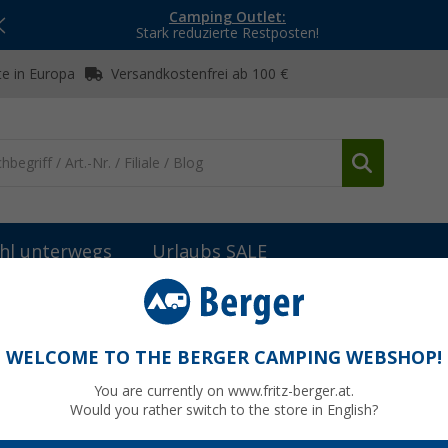
Camping Outlet:
Stark reduzierte Restposten!
e in Europa
Versandkostenfrei ab 100 €
hl unterwegs
Urlaubs SALE
Maxview Netzeil (230 V)
WELCOME TO THE BERGER CAMPING WEBSHOP!
You are currently on www.fritz-berger.at.
Would you rather switch to the store in English?
27,
9