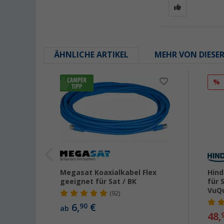
ÄHNLICHE ARTIKEL
MEHR VON DIESE
%
Megasat Koaxialkabel Flex
Hind
geeignet für Sat / BK
für 
VuQ
(92)
6,
€
90
ab
48,