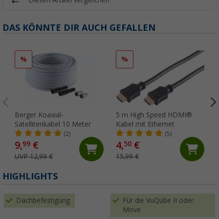
Diesen Artikel vergleichen
DAS KÖNNTE DIR AUCH GEFALLEN
%
%
Berger Koaxial-
5 m High Speed HDMI®
Satellitenkabel 10 Meter
Kabel mit Ethernet
(2)
(5)
9,
€
4,
€
99
50
UVP 12,99 €
15,99 €
HIGHLIGHTS
Dachbefestigung
Für die VuQube II oder
Move