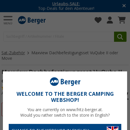
Urlaubs-SALE:
Top-Deals für dein Abenteuer!
Sat-Zubehör
Maxview Dachbefestigungsset VuQube II oder
Move
Maxview Dachbefestigungsset VuQube II
oder Move
(9)
Art.-Nr.: 256150
WELCOME TO THE BERGER CAMPING
WEBSHOP!
%
You are currently on www.fritz-berger.at.
Would you rather switch to the store in English?