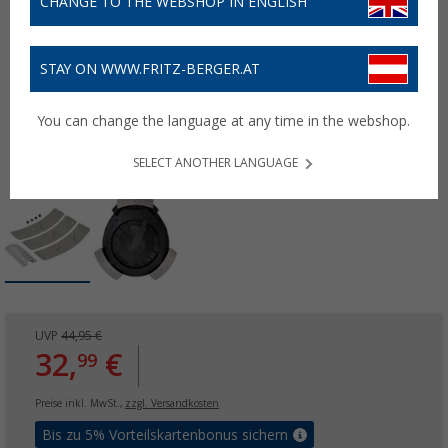
CHANGE TO THE WEBSHOP IN ENGLISH
STAY ON WWW.FRITZ-BERGER.AT
You can change the language at any time in the webshop.
SELECT ANOTHER LANGUAGE
UVP
44,95 €
32,
€
99
Preise inkl. MwSt.,
zzgl. Versandkosten
Bis zu 5% Vorteilskartenbonus sichern