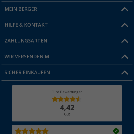
MEIN BERGER
Filiale finden
HILFE & KONTAKT
Vorteilskarte
Blog
ZAHLUNGSARTEN
FAQ & Kontakt
Produkttester
Versandinformationen
WIR VERSENDEN MIT
Jobs & Karriere
Click & Collect
SICHER EINKAUFEN
Geschenkgutschein
Rücksendung
Berger Bewusst
Eure Bewertungen
Bestellstatus
Über uns
4,42
Hauptkatalog
Gut
Händler werden