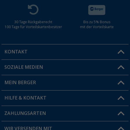
30 Tage Rückgaberecht
Bis zu 5% Bonus
100 Tage für Vorteilskartenbesitzer
mit der Vorteilskarte
KONTAKT
SOZIALE MEDIEN
Du hast eine Frage?
MEIN BERGER
Filiale finden
HILFE & KONTAKT
Vorteilskarte
Blog
ZAHLUNGSARTEN
FAQ & Kontakt
Produkttester
Versandinformationen
WIR VERSENDEN MIT