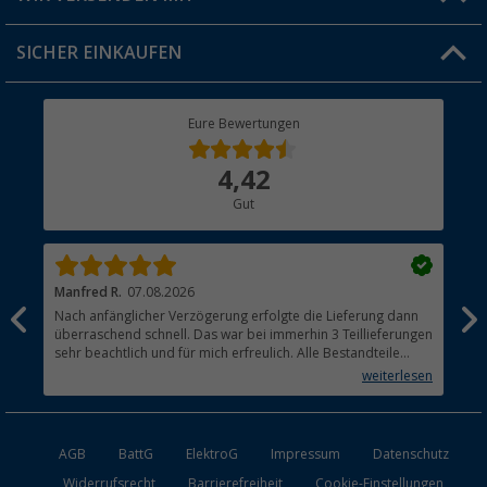
Jobs & Karriere
Click & Collect
SICHER EINKAUFEN
Geschenkgutschein
Rücksendung
Berger Bewusst
Eure Bewertungen
Bestellstatus
Über uns
4,42
Hauptkatalog
Gut
Händler werden
Manfred R.
07.08.2026
Han
Nach anfänglicher Verzögerung erfolgte die Lieferung dann
Sen
überraschend schnell. Das war bei immerhin 3 Teillieferungen
Lie
sehr beachtlich und für mich erfreulich. Alle Bestandteile
waren gut verpackt und in Ordnung. Das Gerät (Gasgrill)
weiterlesen
funktioniert bestens
AGB
BattG
ElektroG
Impressum
Datenschutz
Widerrufsrecht
Barrierefreiheit
Cookie-Einstellungen