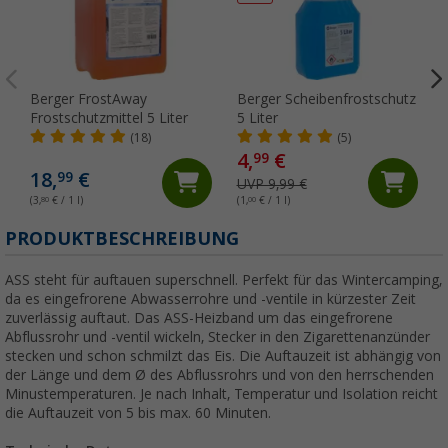
Berger FrostAway
Berger Scheibenfrostschutz
Frostschutzmittel 5 Liter
5 Liter
(18)
(5)
4,
€
99
18,
€
99
UVP 9,99 €
(3,
80
€ / 1 l)
(1,
00
€ / 1 l)
(
PRODUKTBESCHREIBUNG
ASS steht für auftauen superschnell. Perfekt für das Wintercamping,
da es eingefrorene Abwasserrohre und -ventile in kürzester Zeit
zuverlässig auftaut. Das ASS-Heizband um das eingefrorene
Abflussrohr und -ventil wickeln, Stecker in den Zigarettenanzünder
stecken und schon schmilzt das Eis. Die Auftauzeit ist abhängig von
der Länge und dem Ø des Abflussrohrs und von den herrschenden
Minustemperaturen. Je nach Inhalt, Temperatur und Isolation reicht
die Auftauzeit von 5 bis max. 60 Minuten.