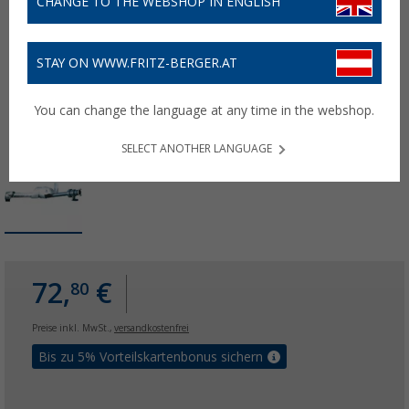
CHANGE TO THE WEBSHOP IN ENGLISH
STAY ON WWW.FRITZ-BERGER.AT
You can change the language at any time in the webshop.
SELECT ANOTHER LANGUAGE
72,
€
80
Preise inkl. MwSt.,
versandkostenfrei
Bis zu 5% Vorteilskartenbonus sichern