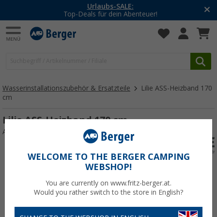
Urlaubs-SALE:
Top-Deals für dein Abenteuer!
Wasserinstallationszubehör & Ersatzteile
Lilie ASS-Heizband 170
cm
Lilie ASS-Heizband 170 cm
Art.-Nr.: 126280
WELCOME TO THE BERGER CAMPING
WEBSHOP!
You are currently on www.fritz-berger.at.
Would you rather switch to the store in English?